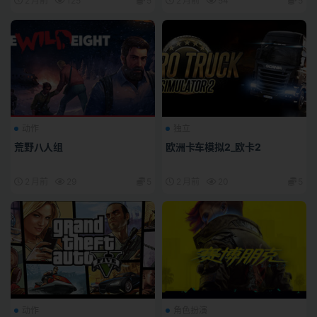
2 月前
125
5
2 月前
54
5
动作
独立
荒野八人组
欧洲卡车模拟2_欧卡2
2 月前
29
5
2 月前
20
5
动作
角色扮演