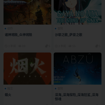
动作
冒险
诸神将陨_众神将陨
沙耶之歌_萨亚之歌
2 年前
69
5
2 年前
55
5
独立
冒险
烟火
深海_深海探险_深海狂鲨_深海
惊魂