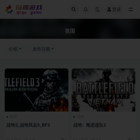
登录
全部
氛围
价格
发布日期
动作
动作
战地3_战地风云3_BF3
战地：叛逆连队2