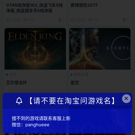
GTA5纯净版163_侠盗飞车5纯
赛博朋克2077
净版_侠盗猎车手5纯净版
2 月前
615
5
2 月前
297
5
动作
角色扮演
艾尔登法环
星空
×
2 月前
130
5
2 月前
47
5
【请不要在淘宝问游戏名】
搜不到的游戏请联系客服上新
微信：panghueee