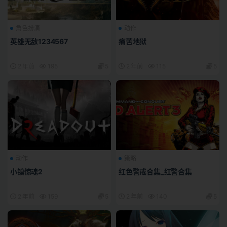
角色扮演
动作
英雄无敌1234567
痛苦地狱
2 年前
195
5
2 年前
115
5
动作
策略
小镇惊魂2
红色警戒合集_红警合集
2 年前
159
5
2 年前
140
5