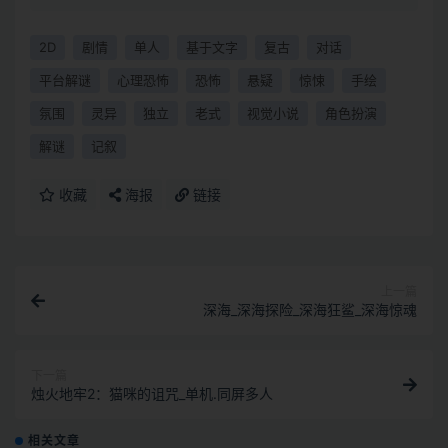
2D
剧情
单人
基于文字
复古
对话
平台解谜
心理恐怖
恐怖
悬疑
惊悚
手绘
氛围
灵异
独立
老式
视觉小说
角色扮演
解谜
记叙
收藏
海报
链接
上一篇
深海_深海探险_深海狂鲨_深海惊魂
下一篇
烛火地牢2：猫咪的诅咒_单机.同屏多人
相关文章