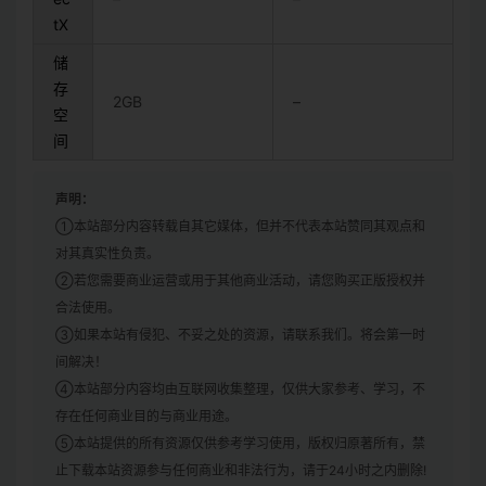
tX
储
存
2GB
–
空
间
声明：
①本站部分内容转载自其它媒体，但并不代表本站赞同其观点和
对其真实性负责。
②若您需要商业运营或用于其他商业活动，请您购买正版授权并
合法使用。
③如果本站有侵犯、不妥之处的资源，请联系我们。将会第一时
间解决！
④本站部分内容均由互联网收集整理，仅供大家参考、学习，不
存在任何商业目的与商业用途。
⑤本站提供的所有资源仅供参考学习使用，版权归原著所有，禁
止下载本站资源参与任何商业和非法行为，请于24小时之内删除!