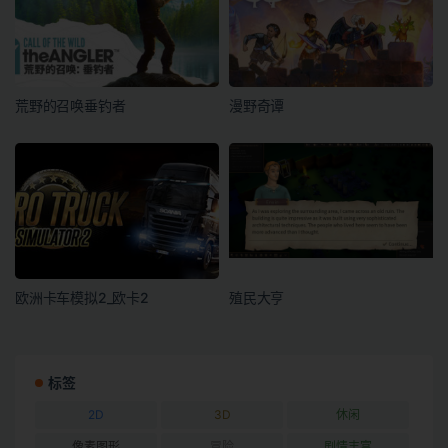
荒野的召唤垂钓者
漫野奇谭
欧洲卡车模拟2_欧卡2
殖民大亨
标签
2D
3D
休闲
像素图形
冒险
剧情丰富