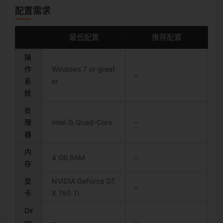
配置需求
最低配置
推荐配置
操
作
Windows 7 or great
–
系
er
统
处
理
Intel i5 Quad-Core
–
器
内
4 GB RAM
–
存
显
NVIDIA GeForce GT
–
卡
X 750 Ti
Dir
ec
–
–