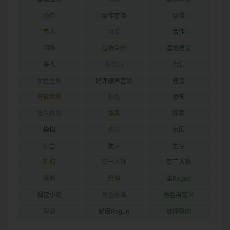
动作
动作冒险
动漫
单人
可爱
合作
困难
在线合作
基地建设
多人
多结局
奇幻
女性主角
好评原声音轨
建造
开放世界
彩色
恐怖
抢先体验
拟真
探索
模拟
欢乐
氛围
沙盒
独立
生存
科幻
第一人称
第三人称
策略
管理
类Rogue
视觉小说
角色扮演
角色自定义
解谜
轻度Rogue
选择取向