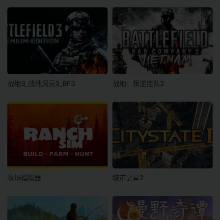
战地3_战地风云3_BF3
战地：叛逆连队2
牧场模拟器
城市之星2