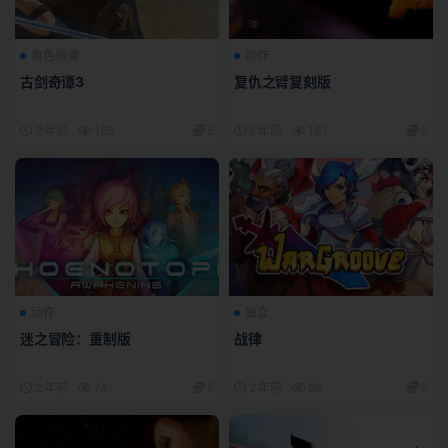
角色扮演
动作
古剑奇谭3
复仇之臂复刻版
2 年前
168
5
2 年前
101
5
动作
独立
迷之冒险：重制版
战律
2 年前
74
5
2 年前
68
5