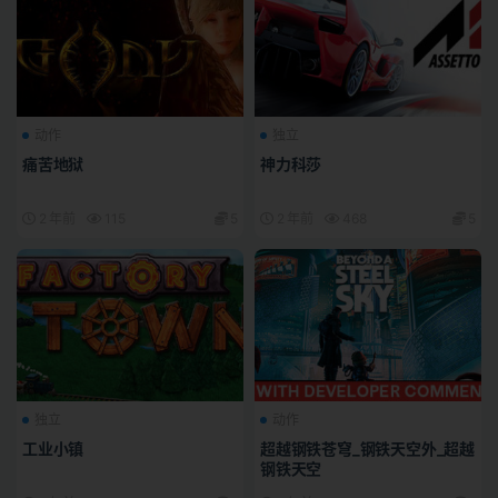
动作
独立
痛苦地狱
神力科莎
2 年前
115
5
2 年前
468
5
独立
动作
工业小镇
超越钢铁苍穹_钢铁天空外_超越
钢铁天空