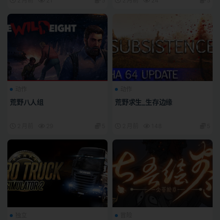
2 月前
21
5
2 月前
24
5
动作
动作
荒野八人组
荒野求生_生存边缘
2 月前
29
5
2 月前
148
5
独立
冒险