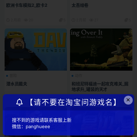
欧洲卡车模拟2_欧卡2
太吾绘卷
2 月前
20
5
2 月前
27
5
冒险
动作
潜水员戴夫
和班尼特福迪一起攻克难关_掘
地求升_罐装的天才
×
2 月前
55
5
2 年前
127
5
【请不要在淘宝问游戏名】
搜不到的游戏请联系客服上新
微信：panghueee