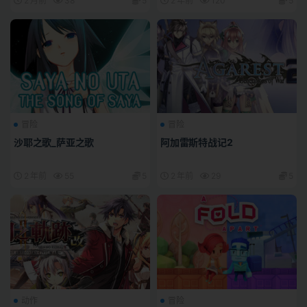
2 月前
38
5
2 年前
120
5
冒险
冒险
沙耶之歌_萨亚之歌
阿加雷斯特战记2
2 年前
55
5
2 年前
29
5
动作
冒险