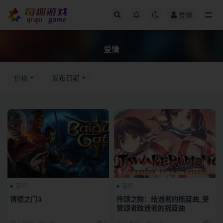
登录
全部
爱情
价格
发布日期
冒险
冒险
博德之门3
传颂之物：给逝者的摇篮曲_受
赞颂者致逝者的摇篮曲