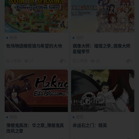
休闲
动作
牧场物语橄榄镇与希望的大地
偶像大师：璀璨之季_偶像大师
星耀季节
2 年前
21
5
2 年前
28
5
冒险
冒险
薄樱鬼真改：华之章_薄樱鬼真
命运石之门：精英
改风之章