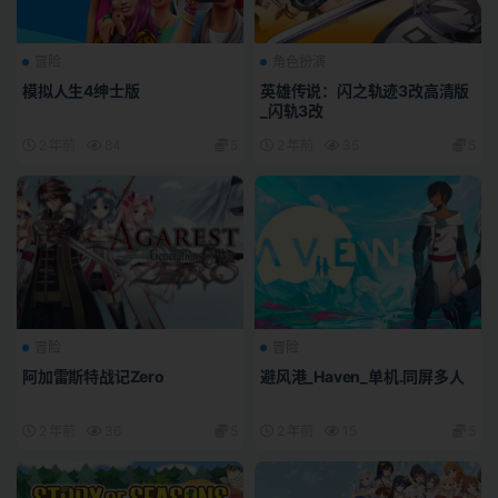
冒险
角色扮演
模拟人生4绅士版
英雄传说：闪之轨迹3改高清版
_闪轨3改
2 年前
84
5
2 年前
35
5
冒险
冒险
阿加雷斯特战记Zero
避风港_Haven_单机.同屏多人
2 年前
36
5
2 年前
15
5