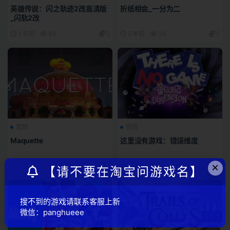
英雄传说：闪之轨迹2改高清版
折纸相会_一分为二
_闪轨2改
2 年前
46
5
2 年前
36
5
冒险
冒险
Maquette
这里没有游戏：错误维度
×
2 年前
34
5
2 年前
16
5
【请不要在淘宝问游戏名】
搜不到的游戏请联系客服上新
微信：panghueee