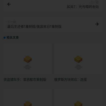
上一篇
如龙7：光与暗的去向
下一篇
最后生还者1重制版/美国末日1重制版
相关文章
侠盗猎车手：罪恶都市重制版
俄罗斯方块效应：连接