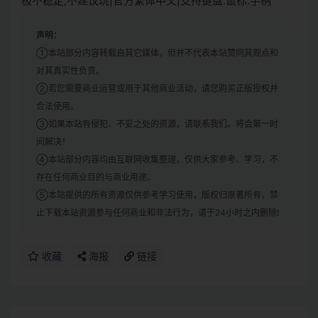
极不稳定,不建议玩|官方繁体中文|支持键盘.鼠标.手柄
声明：
①本站部分内容转载自其它媒体，但并不代表本站赞同其观点和
对其真实性负责。
②若您需要商业运营或用于其他商业活动，请您购买正版授权并
合法使用。
③如果本站有侵犯、不妥之处的资源，请联系我们。将会第一时
间解决！
④本站部分内容均由互联网收集整理，仅供大家参考、学习，不
存在任何商业目的与商业用途。
⑤本站提供的所有资源仅供参考学习使用，版权归原著所有，禁
止下载本站资源参与任何商业和非法行为，请于24小时之内删除!
收藏
海报
链接