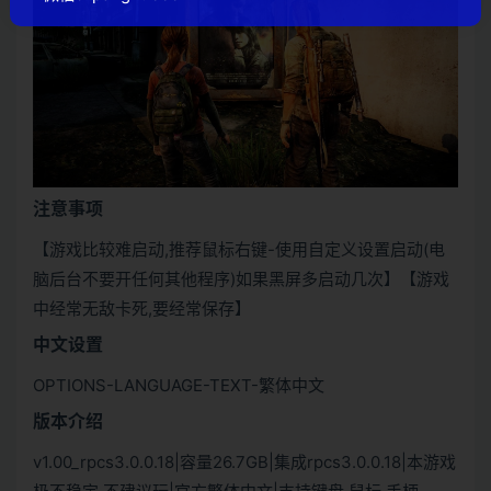
注意事项
【游戏比较难启动,推荐鼠标右键-使用自定义设置启动(电
脑后台不要开任何其他程序)如果黑屏多启动几次】【游戏
中经常无敌卡死,要经常保存】
中文设置
OPTIONS-LANGUAGE-TEXT-繁体中文
版本介绍
v1.00_rpcs3.0.0.18|容量26.7GB|集成rpcs3.0.0.18|本游戏