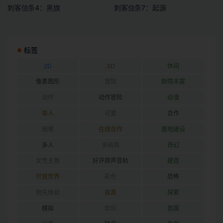
刺客信条4：黑旗
刺客信条7：起源
标签
2D
3D
休闲
像素图形
冒险
剧情丰富
动作
动作冒险
动漫
单人
可爱
合作
困难
在线合作
基地建设
多人
多结局
奇幻
女性主角
好评原声音轨
建造
开放世界
彩色
恐怖
抢先体验
拟真
探索
模拟
欢乐
氛围