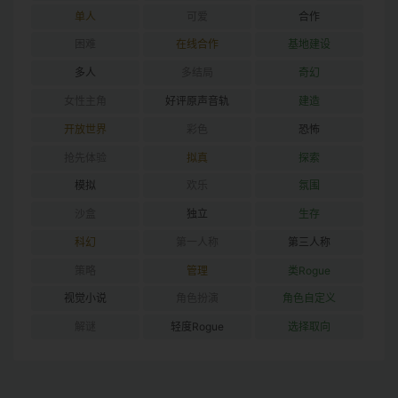
单人
可爱
合作
困难
在线合作
基地建设
多人
多结局
奇幻
女性主角
好评原声音轨
建造
开放世界
彩色
恐怖
抢先体验
拟真
探索
模拟
欢乐
氛围
沙盒
独立
生存
科幻
第一人称
第三人称
策略
管理
类Rogue
视觉小说
角色扮演
角色自定义
解谜
轻度Rogue
选择取向