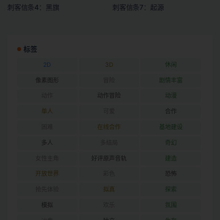
刺客信条4：黑旗
刺客信条7：起源
标签
2D
3D
休闲
像素图形
冒险
剧情丰富
动作
动作冒险
动漫
单人
可爱
合作
困难
在线合作
基地建设
多人
多结局
奇幻
女性主角
好评原声音轨
建造
开放世界
彩色
恐怖
抢先体验
拟真
探索
模拟
欢乐
氛围