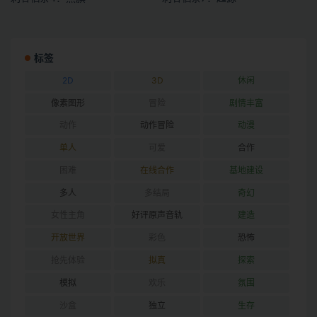
标签
2D
3D
休闲
像素图形
冒险
剧情丰富
动作
动作冒险
动漫
单人
可爱
合作
困难
在线合作
基地建设
多人
多结局
奇幻
女性主角
好评原声音轨
建造
开放世界
彩色
恐怖
抢先体验
拟真
探索
模拟
欢乐
氛围
沙盒
独立
生存