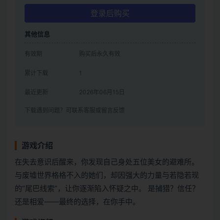
登录后购买
其他信息
有效期
购买后永久有效
累计下载
1
最近更新
2026年06月15日
下载遇到问题？可联系客服或留言反馈
游戏介绍
在失去意识后醒来，你发现自己身处五位美女的避难所。
与废墟世界格格不入的她们，却因强大的力量与若隐若现
的“尾巴线索”，让你逐渐陷入怀疑之中。 是捕猎？信任？
还是相爱——最终的选择，在你手中。