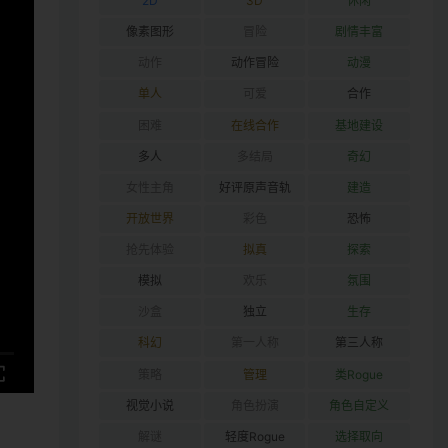
2D
3D
休闲
像素图形
冒险
剧情丰富
动作
动作冒险
动漫
单人
可爱
合作
困难
在线合作
基地建设
多人
多结局
奇幻
女性主角
好评原声音轨
建造
开放世界
彩色
恐怖
抢先体验
拟真
探索
模拟
欢乐
氛围
沙盒
独立
生存
科幻
第一人称
第三人称
策略
管理
类Rogue
视觉小说
角色扮演
角色自定义
解谜
轻度Rogue
选择取向