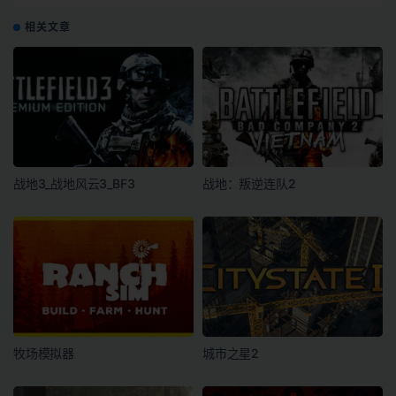
相关文章
战地3_战地风云3_BF3
战地：叛逆连队2
牧场模拟器
城市之星2