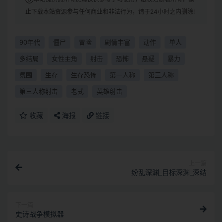
止下载本站资源参与任何商业和非法行为，请于24小时之内删除!
90年代
僵尸
冒险
剧情丰富
动作
单人
多结局
女性主角
射击
恐怖
悬疑
暴力
氛围
生存
生存恐怖
第一人称
第三人称
第三人称射击
老式
英雄射击
收藏
海报
链接
上一篇
纷乱深渊_目标深渊_深结
下一篇
史诗战争模拟器