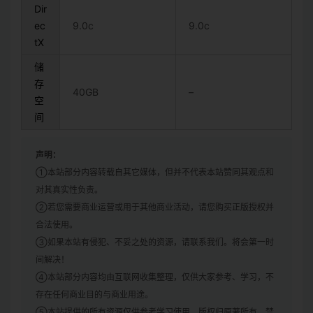
Dir
ec
9.0c
9.0c
tX
储
存
40GB
–
空
间
声明：
①本站部分内容转载自其它媒体，但并不代表本站赞同其观点和
对其真实性负责。
②若您需要商业运营或用于其他商业活动，请您购买正版授权并
合法使用。
③如果本站有侵犯、不妥之处的资源，请联系我们。将会第一时
间解决！
④本站部分内容均由互联网收集整理，仅供大家参考、学习，不
存在任何商业目的与商业用途。
⑤本站提供的所有资源仅供参考学习使用，版权归原著所有，禁