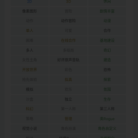
2D
3D
休闲
像素图形
冒险
剧情丰富
动作
动作冒险
动漫
单人
可爱
合作
困难
在线合作
基地建设
多人
多结局
奇幻
女性主角
好评原声音轨
建造
开放世界
彩色
恐怖
抢先体验
拟真
探索
模拟
欢乐
氛围
沙盒
独立
生存
科幻
第一人称
第三人称
策略
管理
类Rogue
视觉小说
角色扮演
角色自定义