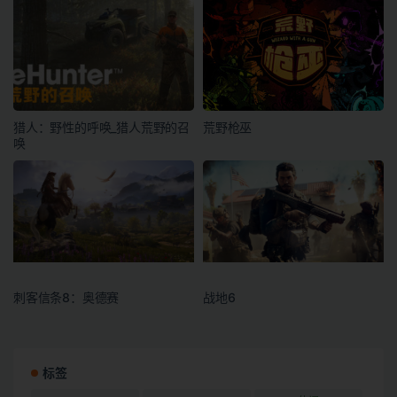
猎人：野性的呼唤_猎人荒野的召
荒野枪巫
唤
刺客信条8：奥德赛
战地6
标签