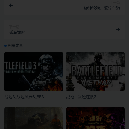
上一篇
旋转轮胎：泥泞奔驰
下一篇
孤岛诡影
相关文章
战地3_战地风云3_BF3
战地：叛逆连队2