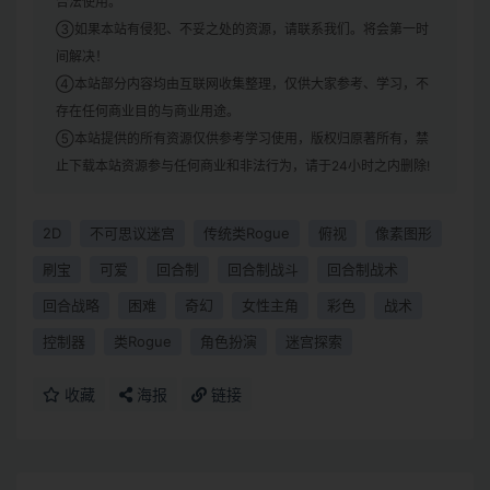
合法使用。
③如果本站有侵犯、不妥之处的资源，请联系我们。将会第一时
间解决！
④本站部分内容均由互联网收集整理，仅供大家参考、学习，不
存在任何商业目的与商业用途。
⑤本站提供的所有资源仅供参考学习使用，版权归原著所有，禁
止下载本站资源参与任何商业和非法行为，请于24小时之内删除!
2D
不可思议迷宫
传统类Rogue
俯视
像素图形
刷宝
可爱
回合制
回合制战斗
回合制战术
回合战略
困难
奇幻
女性主角
彩色
战术
控制器
类Rogue
角色扮演
迷宫探索
收藏
海报
链接