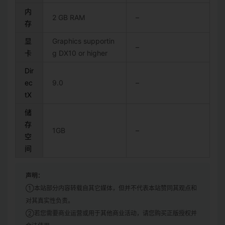
内
2 GB RAM
–
存
显
Graphics supportin
–
卡
g DX10 or higher
Dir
ec
9.0
–
tX
储
存
1GB
–
空
间
声明：
①本站部分内容转载自其它媒体，但并不代表本站赞同其观点和
对其真实性负责。
②若您需要商业运营或用于其他商业活动，请您购买正版授权并