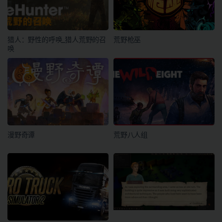
猎人：野性的呼唤_猎人荒野的召
荒野枪巫
唤
漫野奇谭
荒野八人组