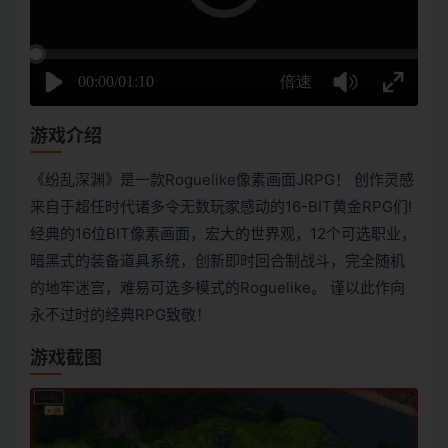
游戏介绍
《纷乱深渊》是一款Roguelike像素画面JRPG！ 创作灵感
来自于超任时代诸多令无数玩家感动的16-BIT黄金RPG们!
经典的16位BIT像素画面，宏大的世界观，12个可选职业，
暗黑式的装备道具系统，创新即时回合制战斗，完全随机
的地牢迷宫，难易可选多模式的Roguelike。 谨以此作向
永不过时的经典RPG致敬！
游戏截图