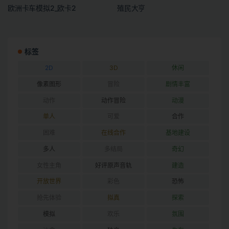
欧洲卡车模拟2_欧卡2
殖民大亨
标签
2D
3D
休闲
像素图形
冒险
剧情丰富
动作
动作冒险
动漫
单人
可爱
合作
困难
在线合作
基地建设
多人
多结局
奇幻
女性主角
好评原声音轨
建造
开放世界
彩色
恐怖
抢先体验
拟真
探索
模拟
欢乐
氛围