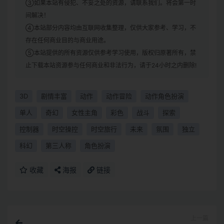
③如果本站有侵犯、不妥之处的资源，请联系我们。将会第一时
间解决！
④本站部分内容均由互联网收集整理，仅供大家参考、学习，不
存在任何商业目的与商业用途。
⑤本站提供的所有资源仅供参考学习使用，版权归原著所有，禁
止下载本站资源参与任何商业和非法行为，请于24小时之内删除!
3D
剧情丰富
动作
动作冒险
动作角色扮演
单人
奇幻
女性主角
彩色
战斗
探索
控制器
时空操控
时空旅行
未来
氛围
独立
科幻
第三人称
角色扮演
收藏
海报
链接
上一篇