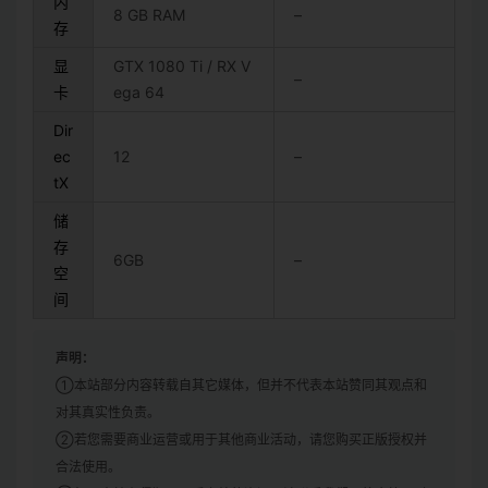
内
8 GB RAM
–
存
显
GTX 1080 Ti / RX V
–
卡
ega 64
Dir
ec
12
–
tX
储
存
6GB
–
空
间
声明：
①本站部分内容转载自其它媒体，但并不代表本站赞同其观点和
对其真实性负责。
②若您需要商业运营或用于其他商业活动，请您购买正版授权并
合法使用。