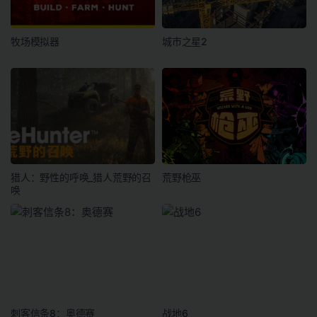
牧场模拟器
城市之星2
猎人：野性的呼唤_猎人荒野的召
荒野枪巫
唤
刺客信条8：奥德赛
战地6