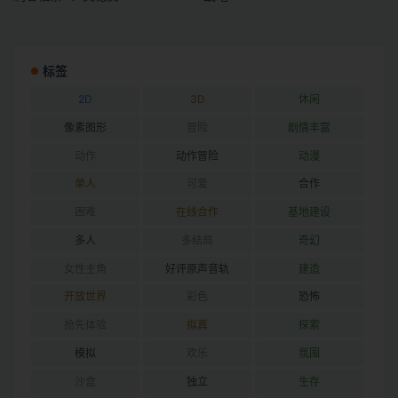
标签
2D
3D
休闲
像素图形
冒险
剧情丰富
动作
动作冒险
动漫
单人
可爱
合作
困难
在线合作
基地建设
多人
多结局
奇幻
女性主角
好评原声音轨
建造
开放世界
彩色
恐怖
抢先体验
拟真
探索
模拟
欢乐
氛围
沙盒
独立
生存