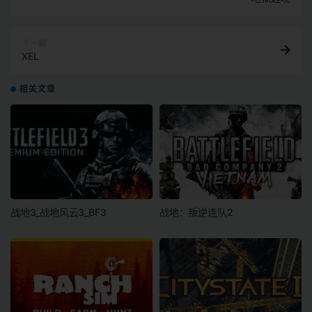
下一篇
XEL
相关文章
战地3_战地风云3_BF3
战地：叛逆连队2