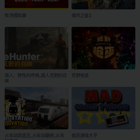
牧场模拟器
城市之星2
猎人：野性的呼唤_猎人荒野的召
荒野枪巫
唤
火车站改造王_火车站翻修_火车
疯狂游戏大亨