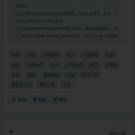
间解决！
④本站部分内容均由互联网收集整理，仅供大家参考、学习，不
存在任何商业目的与商业用途。
⑤本站提供的所有资源仅供参考学习使用，版权归原著所有，禁
止下载本站资源参与任何商业和非法行为，请于24小时之内删除!
休闲
农业
农场模拟
单人
卡通风格
可爱
合作
在线合作
多人
女性主角
建造
控制器
放松
模拟
殖民模拟
沙盒
第三人称
角色自定义
重玩价值
马匹
收藏
海报
链接
上一篇
地狱边境