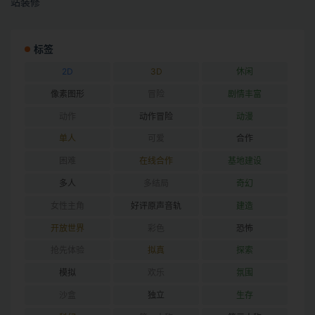
站装修
标签
2D
3D
休闲
像素图形
冒险
剧情丰富
动作
动作冒险
动漫
单人
可爱
合作
困难
在线合作
基地建设
多人
多结局
奇幻
女性主角
好评原声音轨
建造
开放世界
彩色
恐怖
抢先体验
拟真
探索
模拟
欢乐
氛围
沙盒
独立
生存