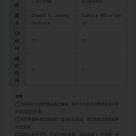
2 GB RAM
6 GB RAM
存
显
DirectX 10 capable
GeForce 960 or bet
卡
hardware
ter
Dir
ec
11
11
tX
储
存
–
–
空
间
声明：
①本站部分内容转载自其它媒体，但并不代表本站赞同其观点和
对其真实性负责。
②若您需要商业运营或用于其他商业活动，请您购买正版授权并
合法使用。
③如果本站有侵犯、不妥之处的资源，请联系我们。将会第一时