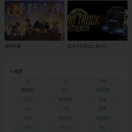
漫野奇谭
欧洲卡车模拟2_欧卡2
标签
2D
3D
休闲
像素图形
冒险
剧情丰富
动作
动作冒险
动漫
单人
可爱
合作
困难
在线合作
基地建设
多人
多结局
奇幻