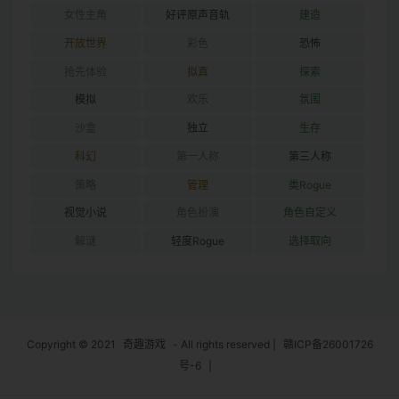
女性主角
好评原声音轨
建造
开放世界
彩色
恐怖
抢先体验
拟真
探索
模拟
欢乐
氛围
沙盒
独立
生存
科幻
第一人称
第三人称
策略
管理
类Rogue
视觉小说
角色扮演
角色自定义
解谜
轻度Rogue
选择取向
Copyright © 2021
奇趣游戏
- All rights reserved
|
赣ICP备26001726
号-6
|