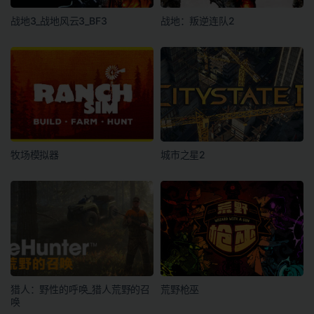
战地3_战地风云3_BF3
战地：叛逆连队2
牧场模拟器
城市之星2
猎人：野性的呼唤_猎人荒野的召
荒野枪巫
唤