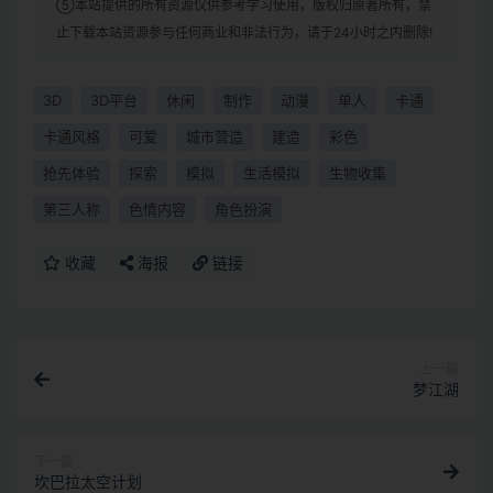
⑤本站提供的所有资源仅供参考学习使用，版权归原著所有，禁
止下载本站资源参与任何商业和非法行为，请于24小时之内删除!
3D
3D平台
休闲
制作
动漫
单人
卡通
卡通风格
可爱
城市营造
建造
彩色
抢先体验
探索
模拟
生活模拟
生物收集
第三人称
色情内容
角色扮演
收藏
海报
链接
上一篇
梦江湖
下一篇
坎巴拉太空计划