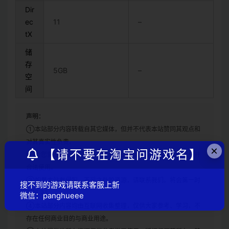
Dir
ec
11
–
tX
储
存
5GB
–
空
间
声明：
①本站部分内容转载自其它媒体，但并不代表本站赞同其观点和
对其真实性负责。
×
【请不要在淘宝问游戏名】
②若您需要商业运营或用于其他商业活动，请您购买正版授权并
合法使用。
③如果本站有侵犯、不妥之处的资源，请联系我们。将会第一时
搜不到的游戏请联系客服上新
间解决！
微信：panghueee
④本站部分内容均由互联网收集整理，仅供大家参考、学习，不
存在任何商业目的与商业用途。