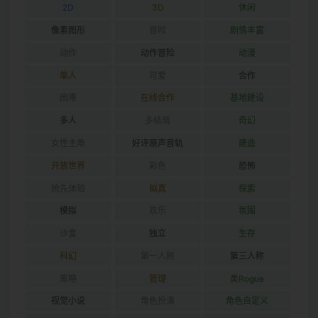
2D
3D
休闲
像素图形
冒险
剧情丰富
动作
动作冒险
动漫
单人
可爱
合作
困难
在线合作
基地建设
多人
多结局
奇幻
女性主角
好评原声音轨
建造
开放世界
彩色
恐怖
抢先体验
拟真
探索
模拟
欢乐
氛围
沙盒
独立
生存
科幻
第一人称
第三人称
策略
管理
类Rogue
视觉小说
角色扮演
角色自定义