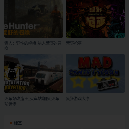
猎人：野性的呼唤_猎人荒野的召
荒野枪巫
唤
火车站改造王_火车站翻修_火车
疯狂游戏大亨
站装修
标签