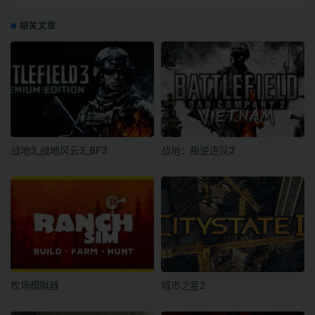
相关文章
战地3_战地风云3_BF3
战地：叛逆连队2
牧场模拟器
城市之星2