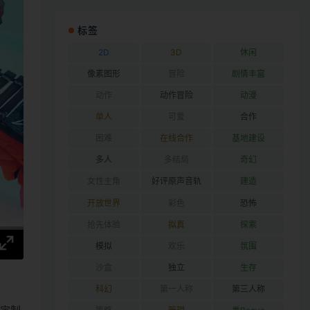
标签
2D
3D
休闲
像素图形
冒险
剧情丰富
动作
动作冒险
动漫
单人
可爱
合作
困难
在线合作
基地建设
多人
多结局
奇幻
女性主角
好评原声音轨
建造
开放世界
彩色
恐怖
抢先体验
拟真
探索
模拟
欢乐
氛围
沙盒
独立
生存
科幻
第一人称
第三人称