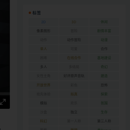
标签
2D
3D
休闲
像素图形
冒险
剧情丰富
动作
动作冒险
动漫
单人
可爱
合作
困难
在线合作
基地建设
多人
多结局
奇幻
女性主角
好评原声音轨
建造
开放世界
彩色
恐怖
抢先体验
拟真
探索
模拟
欢乐
氛围
沙盒
独立
生存
科幻
第一人称
第三人称