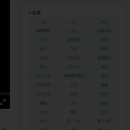
标签
2D
3D
休闲
像素图形
冒险
剧情丰富
动作
动作冒险
动漫
单人
可爱
合作
困难
在线合作
基地建设
多人
多结局
奇幻
女性主角
好评原声音轨
建造
开放世界
彩色
恐怖
抢先体验
拟真
探索
模拟
欢乐
氛围
沙盒
独立
生存
科幻
第一人称
第三人称