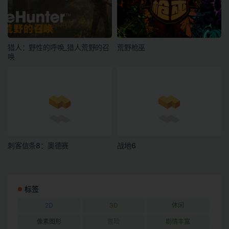
猎人：野性的呼唤_猎人荒野的召
荒野枪巫
唤
刺客信条8：奥德赛
战地6
标签
2D
3D
休闲
像素图形
冒险
剧情丰富