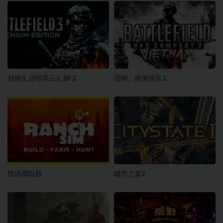
战地3_战地风云3_BF3
战地：叛逆连队2
牧场模拟器
城市之星2