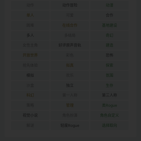
动作
动作冒险
动漫
单人
可爱
合作
困难
在线合作
基地建设
多人
多结局
奇幻
女性主角
好评原声音轨
建造
开放世界
彩色
恐怖
抢先体验
拟真
探索
模拟
欢乐
氛围
沙盒
独立
生存
科幻
第一人称
第三人称
策略
管理
类Rogue
视觉小说
角色扮演
角色自定义
解谜
轻度Rogue
选择取向