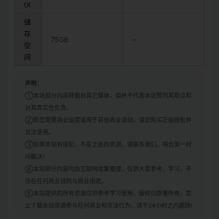
tX
储
存
75GB
–
空
间
声明：
①本站部分内容转载自其它媒体，但并不代表本站赞同其观点和
对其真实性负责。
②若您需要商业运营或用于其他商业活动，请您购买正版授权并
合法使用。
③如果本站有侵犯、不妥之处的资源，请联系我们。将会第一时
间解决！
④本站部分内容均由互联网收集整理，仅供大家参考、学习，不
存在任何商业目的与商业用途。
⑤本站提供的所有资源仅供参考学习使用，版权归原著所有，禁
止下载本站资源参与任何商业和非法行为，请于24小时之内删除!