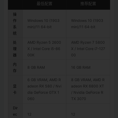
最低配置
推荐配置
操
作
Windows 10 (1903
Windows 10 (1903
系
min)/11 64-bit
min)/11 64-bit
统
处
AMD Ryzen 5 2600
AMD Ryzen 7 5800
理
X / Intel Core i5-86
X / Intel Core i7-127
器
00K
00
内
8 GB RAM
16 GB RAM
存
6 GB VRAM, AMD R
8 GB VRAM, AMD R
显
adeon RX 580 / Nvi
adeon RX 6800 XT
卡
dia GeForce GTX 1
/ Nvidia GeForce R
060
TX 3070
Dir
ec
12
12