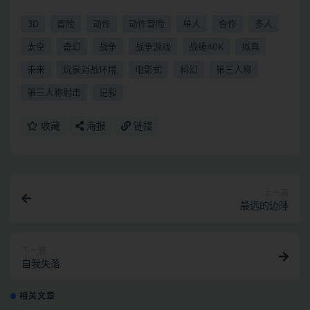
3D
冒险
动作
动作冒险
单人
合作
多人
太空
奇幻
战争
战争游戏
战锤40K
拟真
未来
玩家对战环境
电影式
科幻
第三人称
第三人称射击
记叙
收藏
海报
链接
上一篇
最远的边陲
下一篇
自我失落
相关文章