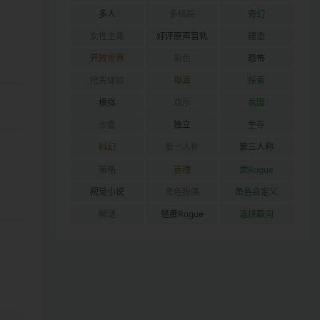
多人
多结局
奇幻
女性主角
好评原声音轨
建造
开放世界
彩色
恐怖
抢先体验
拟真
探索
模拟
欢乐
氛围
沙盒
独立
生存
科幻
第一人称
第三人称
策略
管理
类Rogue
视觉小说
角色扮演
角色自定义
解谜
轻度Rogue
选择取向