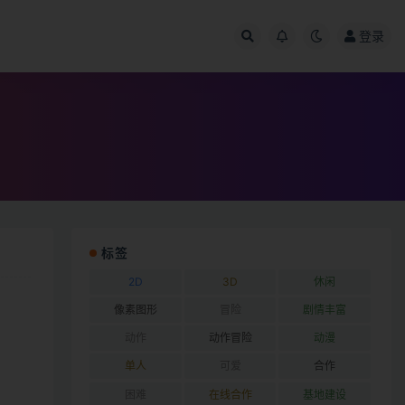
登录
标签
2D
3D
休闲
像素图形
冒险
剧情丰富
动作
动作冒险
动漫
单人
可爱
合作
困难
在线合作
基地建设