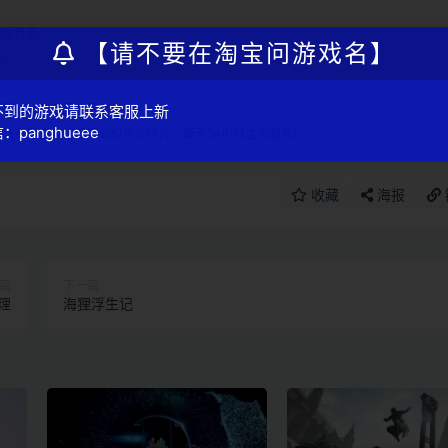
实性负责。
【请不要在淘宝问游戏名】
用。
！
何商业目的与商业用途。
不到的游戏请联系客服上新
：panghueee
站资源参与任何商业和非法行为，请于24小时之内删除!
收藏
海报
篇
下一篇
理
海狸浮生记