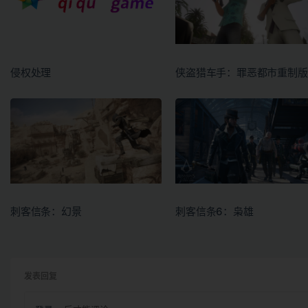
侵权处理
侠盗猎车手：罪恶都市重制版
刺客信条：幻景
刺客信条6：枭雄
发表回复