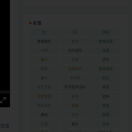
标签
2D
3D
休闲
像素图形
冒险
剧情丰富
动作
动作冒险
动漫
单人
可爱
合作
困难
在线合作
基地建设
多人
多结局
奇幻
女性主角
好评原声音轨
建造
开放世界
彩色
恐怖
抢先体验
拟真
探索
模拟
欢乐
氛围
沙盒
独立
生存
越过去