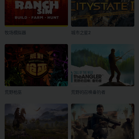
牧场模拟器
城市之星2
荒野枪巫
荒野的召唤垂钓者