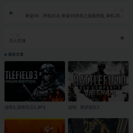
上一篇
拳皇98：终极对决_拳皇98终极之战最终版_单机.同屏
多人
下一篇
灭火先锋
相关文章
战地3_战地风云3_BF3
战地：叛逆连队2