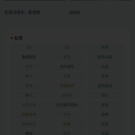
刺客信条8：奥德赛
战地6
标签
2D
3D
休闲
像素图形
冒险
剧情丰富
动作
动作冒险
动漫
单人
可爱
合作
困难
在线合作
基地建设
多人
多结局
奇幻
女性主角
好评原声音轨
建造
开放世界
彩色
恐怖
抢先体验
拟真
探索
模拟
欢乐
氛围