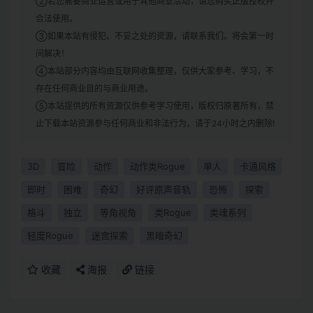
②若您需要商业运营或用于其他商业活动，请您购买正版授权并
合法使用。
③如果本站有侵犯、不妥之处的资源，请联系我们。将会第一时
间解决！
④本站部分内容均由互联网收集整理，仅供大家参考、学习，不
存在任何商业目的与商业用途。
⑤本站提供的所有资源仅供参考学习使用，版权归原著所有，禁
止下载本站资源参与任何商业和非法行为，请于24小时之内删除!
3D
冒险
动作
动作类Rogue
单人
卡通风格
即时
困难
奇幻
好评原声音轨
恐怖
探索
格斗
独立
等角视角
类Rogue
类魂系列
轻度Rogue
迷宫探索
黑暗奇幻
收藏
海报
链接