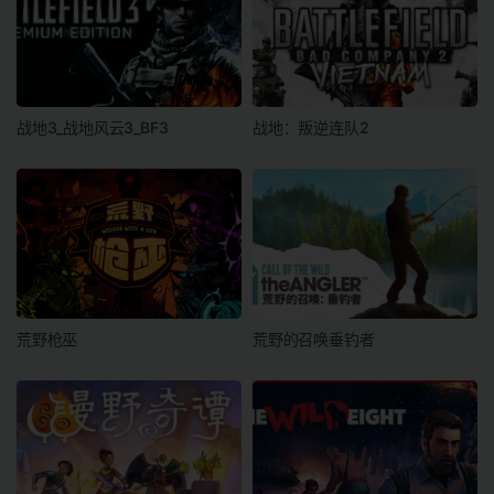
战地3_战地风云3_BF3
战地：叛逆连队2
荒野枪巫
荒野的召唤垂钓者