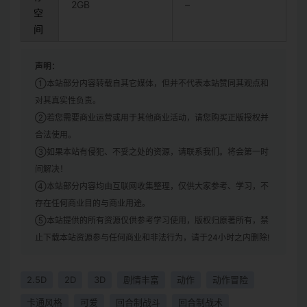
2GB
–
空
间
声明：
①本站部分内容转载自其它媒体，但并不代表本站赞同其观点和
对其真实性负责。
②若您需要商业运营或用于其他商业活动，请您购买正版授权并
合法使用。
③如果本站有侵犯、不妥之处的资源，请联系我们。将会第一时
间解决！
④本站部分内容均由互联网收集整理，仅供大家参考、学习，不
存在任何商业目的与商业用途。
⑤本站提供的所有资源仅供参考学习使用，版权归原著所有，禁
止下载本站资源参与任何商业和非法行为，请于24小时之内删除!
2.5D
2D
3D
剧情丰富
动作
动作冒险
卡通风格
可爱
回合制战斗
回合制战术