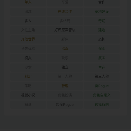
单人
可爱
合作
困难
在线合作
基地建设
多人
多结局
奇幻
女性主角
好评原声音轨
建造
开放世界
彩色
恐怖
抢先体验
拟真
探索
模拟
欢乐
氛围
沙盒
独立
生存
科幻
第一人称
第三人称
策略
管理
类Rogue
视觉小说
角色扮演
角色自定义
解谜
轻度Rogue
选择取向