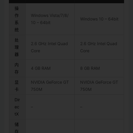
操
作
Windows Vista/7/8/
Windows 10 – 64bit
系
10 – 64bit
统
处
2.6 GHz Intel Quad
2.6 GHz Intel Quad
理
Core
Core
器
内
4 GB RAM
8 GB RAM
存
显
NVIDIA GeForce GT
NVIDIA GeForce GT
卡
750M
750M
Dir
ec
–
–
tX
储
存