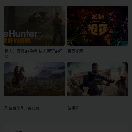
猎人：野性的呼唤_猎人荒野的召
荒野枪巫
唤
刺客信条8：奥德赛
战地6