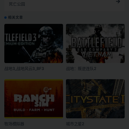
死亡公园
相关文章
战地3_战地风云3_BF3
战地：叛逆连队2
牧场模拟器
城市之星2