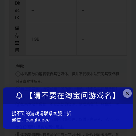
Dir
ec
–
–
tX
储
存
1GB
–
空
间
声明：
①本站部分内容转载自其它媒体，但并不代表本站赞同其观点和
对其真实性负责。
②若您需要商业运营或用于其他商业活动，请您购买正版授权并
×
【请不要在淘宝问游戏名】
合法使用。
③如果本站有侵犯、不妥之处的资源，请联系我们。将会第一时
间解决！
搜不到的游戏请联系客服上新
微信：panghueee
④本站部分内容均由互联网收集整理，仅供大家参考、学习，不
存在任何商业目的与商业用途。
⑤本站提供的所有资源仅供参考学习使用，版权归原著所有，禁