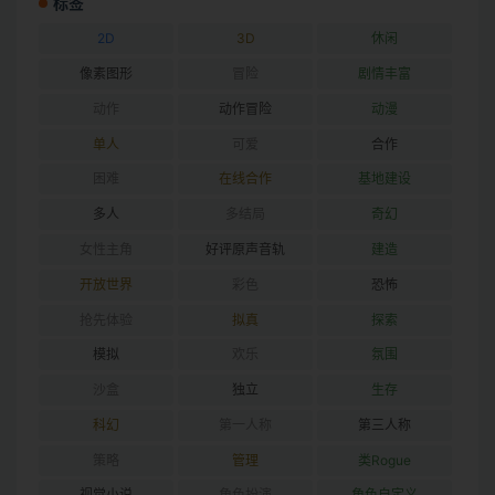
标签
2D
3D
休闲
像素图形
冒险
剧情丰富
动作
动作冒险
动漫
单人
可爱
合作
困难
在线合作
基地建设
多人
多结局
奇幻
女性主角
好评原声音轨
建造
开放世界
彩色
恐怖
抢先体验
拟真
探索
模拟
欢乐
氛围
沙盒
独立
生存
科幻
第一人称
第三人称
策略
管理
类Rogue
视觉小说
角色扮演
角色自定义