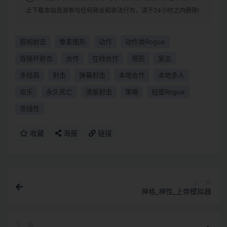
止下载本站资源参与任何商业和非法行为，请于24小时之内删除!
俯视射击
像素图形
动作
动作类Rogue
双摇杆射击
合作
在线合作
塔防
复古
多结局
射击
弹幕射击
本地合作
本地多人
欢乐
永久死亡
清版射击
策略
轻度Rogue
非线性
收藏
海报
链接
上一篇
神格_神性_上帝模拟器
下一篇