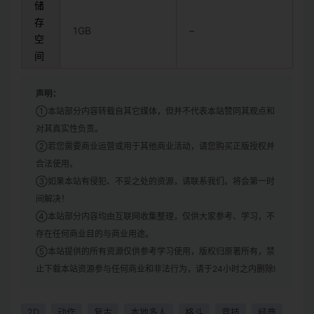
储
存
1GB
–
空
间
声明：
①本站部分内容转载自其它媒体，但并不代表本站赞同其观点和
对其真实性负责。
②若您需要商业运营或用于其他商业活动，请您购买正版授权并
合法使用。
③如果本站有侵犯、不妥之处的资源，请联系我们。将会第一时
间解决！
④本站部分内容均由互联网收集整理，仅供大家参考、学习，不
存在任何商业目的与商业用途。
⑤本站提供的所有资源仅供参考学习使用，版权归原著所有，禁
止下载本站资源参与任何商业和非法行为，请于24小时之内删除!
2D
动作
复古
本地多人
格斗
竞技
经典