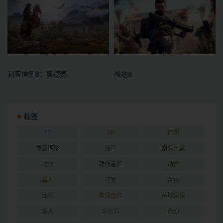
刺客信条8：奥德赛
战地6
标签
2D
3D
休闲
像素图形
冒险
剧情丰富
动作
动作冒险
动漫
单人
可爱
合作
困难
在线合作
基地建设
多人
多结局
奇幻