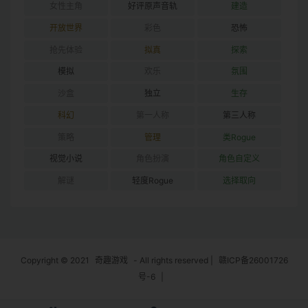
女性主角
好评原声音轨
建造
开放世界
彩色
恐怖
抢先体验
拟真
探索
模拟
欢乐
氛围
沙盒
独立
生存
科幻
第一人称
第三人称
策略
管理
类Rogue
视觉小说
角色扮演
角色自定义
解谜
轻度Rogue
选择取向
Copyright © 2021
奇趣游戏
- All rights reserved
|
赣ICP备26001726
号-6
|