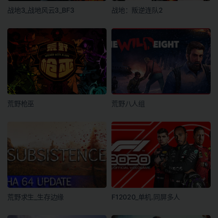
战地3_战地风云3_BF3
战地：叛逆连队2
荒野枪巫
荒野八人组
荒野求生_生存边缘
F12020_单机.同屏多人