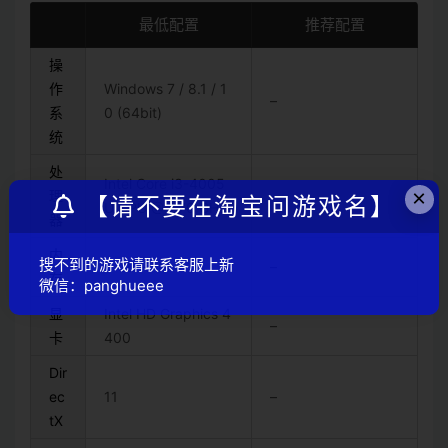
最低配置
推荐配置
操
作
Windows 7 / 8.1 / 1
–
系
0 (64bit)
统
处
Intel Core i3-4005
×
理
–
【请不要在淘宝问游戏名】
U CPU @ 1.70 GHz
器
内
搜不到的游戏请联系客服上新
4 GB RAM
–
存
微信：panghueee
显
Intel HD Graphics 4
–
卡
400
Dir
ec
11
–
tX