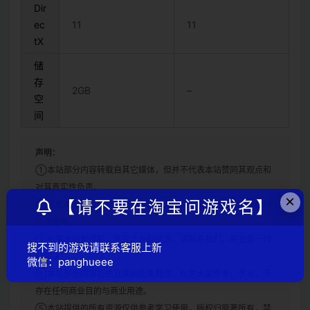
Dir
ec
11
11
tX
储
存
2GB
–
空
间
声明：
①本站部分内容转载自其它媒体，但并不代表本站赞同其观点和
对其真实性负责。
×
【请不要在淘宝问游戏名】
②若您需要商业运营或用于其他商业活动，请您购买正版授权并
合法使用。
③如果本站有侵犯、不妥之处的资源，请联系我们。将会第一时
搜不到的游戏请联系客服上新
间解决！
微信：panghueee
④本站部分内容均由互联网收集整理，仅供大家参考、学习，不
存在任何商业目的与商业用途。
⑤本站提供的所有资源仅供参考学习使用，版权归原著所有，禁