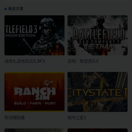
机.同屏多人
相关文章
战地3_战地风云3_BF3
战地：叛逆连队2
牧场模拟器
城市之星2