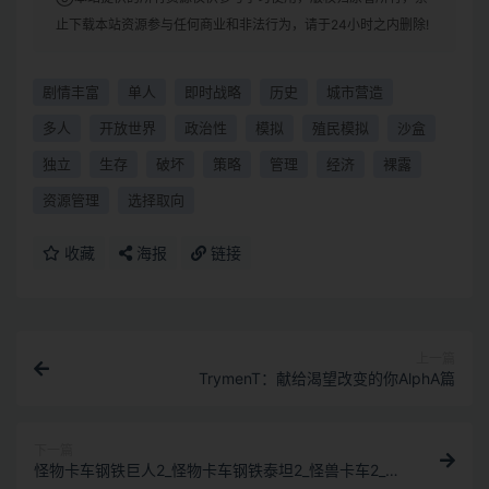
止下载本站资源参与任何商业和非法行为，请于24小时之内删除!
剧情丰富
单人
即时战略
历史
城市营造
多人
开放世界
政治性
模拟
殖民模拟
沙盒
独立
生存
破坏
策略
管理
经济
裸露
资源管理
选择取向
收藏
海报
链接
上一篇
TrymenT：献给渴望改变的你AlphA篇
下一篇
怪物卡车钢铁巨人2_怪物卡车钢铁泰坦2_怪兽卡车2_单