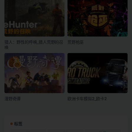
猎人：野性的呼唤_猎人荒野的召
荒野枪巫
唤
漫野奇谭
欧洲卡车模拟2_欧卡2
标签