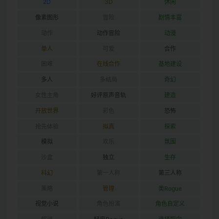
2D
3D
休闲
像素图形
冒险
剧情丰富
动作
动作冒险
动漫
单人
可爱
合作
困难
在线合作
基地建设
多人
多结局
奇幻
女性主角
好评原声音轨
建造
开放世界
彩色
恐怖
抢先体验
拟真
探索
模拟
欢乐
氛围
沙盒
独立
生存
科幻
第一人称
第三人称
策略
管理
类Rogue
视觉小说
角色扮演
角色自定义