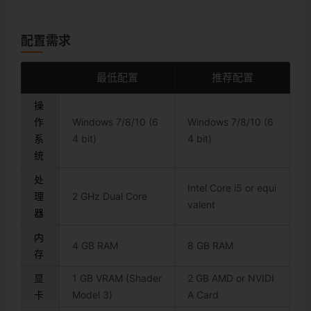
配置需求
最低配置
推荐配置
操
作
Windows 7/8/10 (6
Windows 7/8/10 (6
系
4 bit)
4 bit)
统
处
Intel Core i5 or equi
理
2 GHz Dual Core
valent
器
内
4 GB RAM
8 GB RAM
存
显
1 GB VRAM (Shader
2 GB AMD or NVIDI
卡
Model 3)
A Card