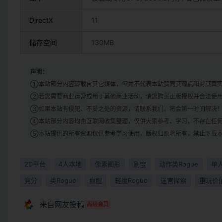
DirectX
11
储存空间
130MB
声明：
①本站部分内容转载自其它媒体，但并不代表本站赞同其观点和对其真
②若您需要商业运营或用于其他商业活动，请您购买正版授权并合法使
③如果本站有侵犯、不妥之处的资源，请联系我们。将会第一时间解决
④本站部分内容均由互联网收集整理，仅供大家参考、学习，不存在任
⑤本站提供的所有资源仅供参考学习使用，版权归原著所有，禁止下载本
2D平台
4人本地
像素图形
刷宝
动作类Rogue
单
竞分
类Rogue
血腥
轻度Rogue
迷宫探索
重玩价
来自网友投稿
高级会员