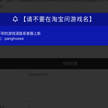
远? 在这个2D横板独立Roguelike风平台游戏中你可以探索到什么?
?
【请不要在淘宝问游戏名】
不到的游戏请联系客服上新
：panghueee
推荐配置
Windows 10
–
–
.0
–