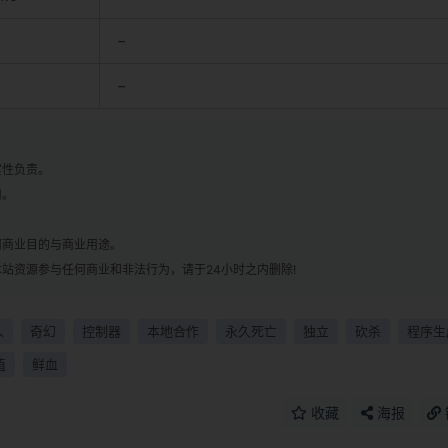
–
–
实性负责。
用。
！
何商业目的与商业用途。
站资源参与任何商业和非法行为，请于24小时之内删除!
人
奇幻
控制器
本地合作
永久死亡
独立
砍杀
程序生
值
鲜血
收藏
海报