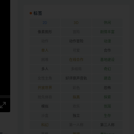
标签
2D
3D
休闲
像素图形
冒险
剧情丰富
动作
动作冒险
动漫
单人
可爱
合作
困难
在线合作
基地建设
多人
多结局
奇幻
女性主角
好评原声音轨
建造
开放世界
彩色
恐怖
抢先体验
拟真
探索
模拟
欢乐
氛围
沙盒
独立
生存
科幻
第一人称
第三人称