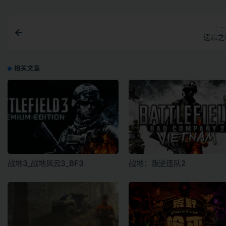
上一
遗忘之
相关文章
战地3_战地风云3_BF3
战地：叛逆连队2