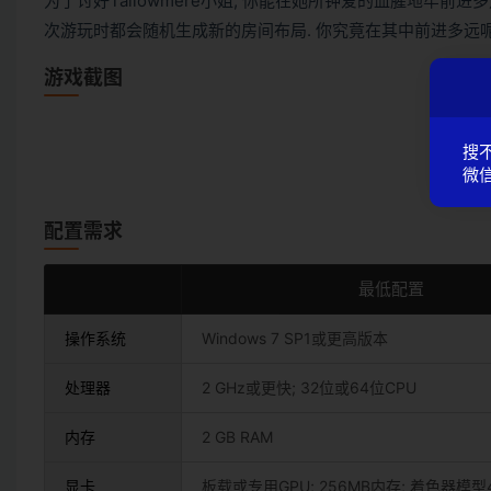
为了讨好Tallowmere小姐, 你能在她所钟爱的血腥地牢前进多
次游玩时都会随机生成新的房间布局. 你究竟在其中前进多远呢
游戏截图
搜
微信
配置需求
最低配置
操作系统
Windows 7 SP1或更高版本
处理器
2 GHz或更快; 32位或64位CPU
内存
2 GB RAM
显卡
板载或专用GPU; 256MB内存; 着色器模型4