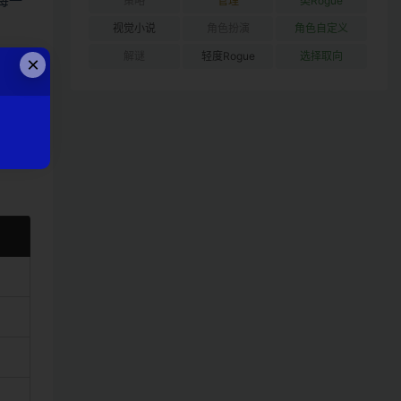
 每一
策略
管理
类Rogue
视觉小说
角色扮演
角色自定义
解谜
轻度Rogue
选择取向
×