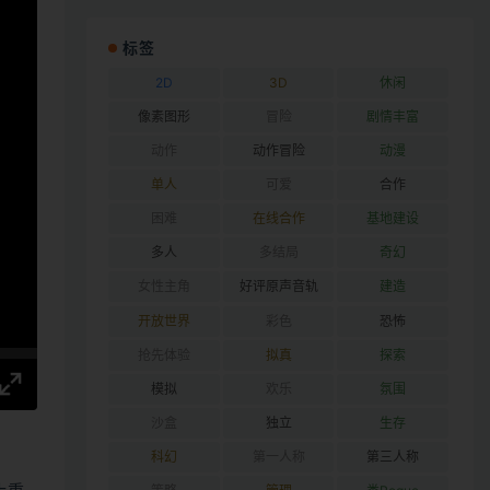
标签
2D
3D
休闲
像素图形
冒险
剧情丰富
动作
动作冒险
动漫
单人
可爱
合作
困难
在线合作
基地建设
多人
多结局
奇幻
女性主角
好评原声音轨
建造
开放世界
彩色
恐怖
抢先体验
拟真
探索
模拟
欢乐
氛围
沙盒
独立
生存
科幻
第一人称
第三人称