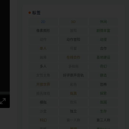
标签
2D
3D
休闲
像素图形
冒险
剧情丰富
动作
动作冒险
动漫
单人
可爱
合作
困难
在线合作
基地建设
多人
多结局
奇幻
女性主角
好评原声音轨
建造
开放世界
彩色
恐怖
抢先体验
拟真
探索
模拟
欢乐
氛围
沙盒
独立
生存
科幻
第一人称
第三人称