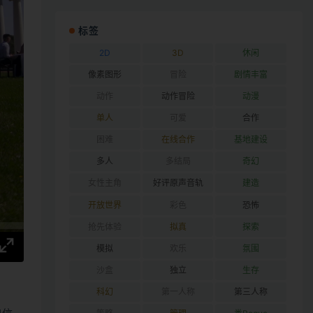
标签
2D
3D
休闲
像素图形
冒险
剧情丰富
动作
动作冒险
动漫
单人
可爱
合作
困难
在线合作
基地建设
多人
多结局
奇幻
女性主角
好评原声音轨
建造
开放世界
彩色
恐怖
抢先体验
拟真
探索
模拟
欢乐
氛围
沙盒
独立
生存
科幻
第一人称
第三人称