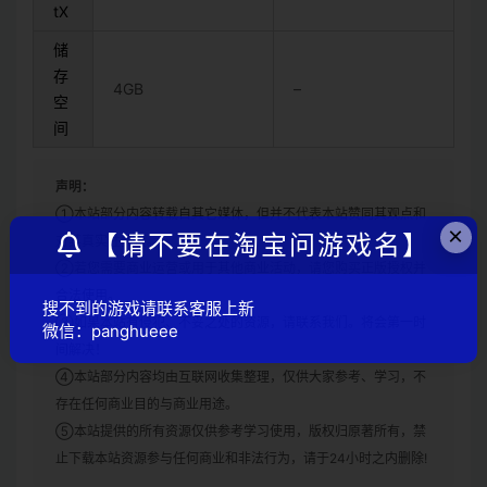
tX
储
存
4GB
–
空
间
声明：
①本站部分内容转载自其它媒体，但并不代表本站赞同其观点和
×
【请不要在淘宝问游戏名】
对其真实性负责。
②若您需要商业运营或用于其他商业活动，请您购买正版授权并
合法使用。
搜不到的游戏请联系客服上新
③如果本站有侵犯、不妥之处的资源，请联系我们。将会第一时
微信：panghueee
间解决！
④本站部分内容均由互联网收集整理，仅供大家参考、学习，不
存在任何商业目的与商业用途。
⑤本站提供的所有资源仅供参考学习使用，版权归原著所有，禁
止下载本站资源参与任何商业和非法行为，请于24小时之内删除!