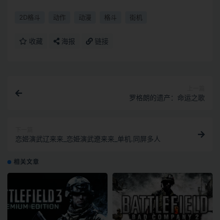
2D格斗
动作
动漫
格斗
街机
收藏
海报
链接
上一篇
罗格朗的遗产：命运之歌
下一篇
恋姬演武辽来来_恋姫演武遼来来_单机.同屏多人
相关文章