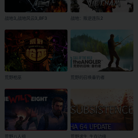
战地3_战地风云3_BF3
战地：叛逆连队2
荒野枪巫
荒野的召唤垂钓者
荒野八人组
荒野求生_生存边缘