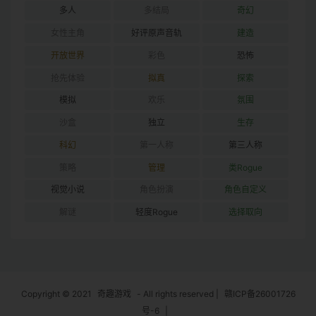
多人
多结局
奇幻
女性主角
好评原声音轨
建造
开放世界
彩色
恐怖
抢先体验
拟真
探索
模拟
欢乐
氛围
沙盒
独立
生存
科幻
第一人称
第三人称
策略
管理
类Rogue
视觉小说
角色扮演
角色自定义
解谜
轻度Rogue
选择取向
Copyright © 2021
奇趣游戏
- All rights reserved
|
赣ICP备26001726
号-6
|