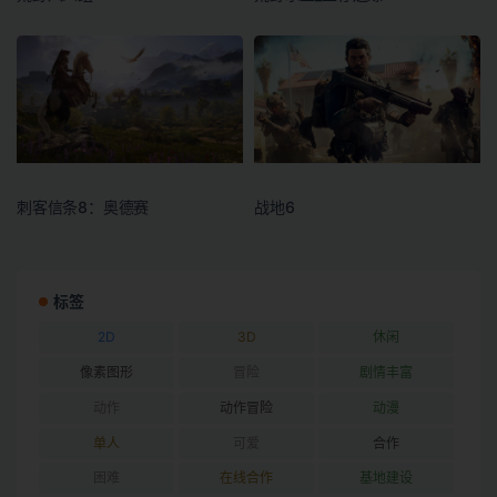
刺客信条8：奥德赛
战地6
标签
2D
3D
休闲
像素图形
冒险
剧情丰富
动作
动作冒险
动漫
单人
可爱
合作
困难
在线合作
基地建设