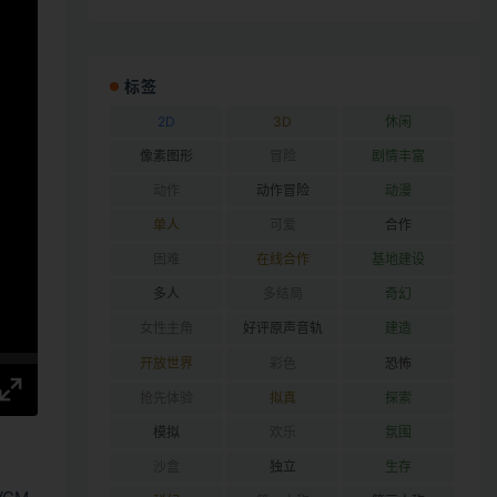
标签
2D
3D
休闲
像素图形
冒险
剧情丰富
动作
动作冒险
动漫
单人
可爱
合作
困难
在线合作
基地建设
多人
多结局
奇幻
女性主角
好评原声音轨
建造
开放世界
彩色
恐怖
抢先体验
拟真
探索
模拟
欢乐
氛围
沙盒
独立
生存