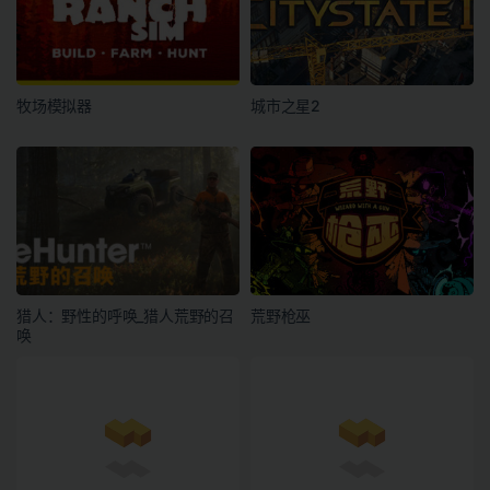
牧场模拟器
城市之星2
猎人：野性的呼唤_猎人荒野的召
荒野枪巫
唤