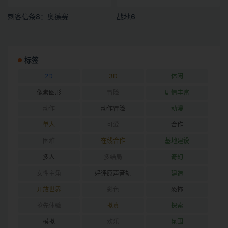
刺客信条8：奥德赛
战地6
标签
2D
3D
休闲
像素图形
冒险
剧情丰富
动作
动作冒险
动漫
单人
可爱
合作
困难
在线合作
基地建设
多人
多结局
奇幻
女性主角
好评原声音轨
建造
开放世界
彩色
恐怖
抢先体验
拟真
探索
模拟
欢乐
氛围