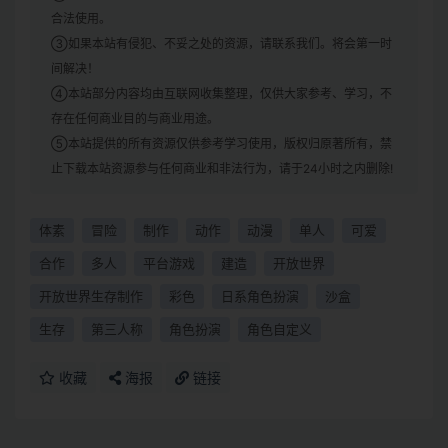
合法使用。
③如果本站有侵犯、不妥之处的资源，请联系我们。将会第一时
间解决！
④本站部分内容均由互联网收集整理，仅供大家参考、学习，不
存在任何商业目的与商业用途。
⑤本站提供的所有资源仅供参考学习使用，版权归原著所有，禁
止下载本站资源参与任何商业和非法行为，请于24小时之内删除!
体素
冒险
制作
动作
动漫
单人
可爱
合作
多人
平台游戏
建造
开放世界
开放世界生存制作
彩色
日系角色扮演
沙盒
生存
第三人称
角色扮演
角色自定义
收藏
海报
链接