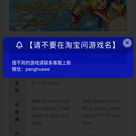
配置需求
×
【请不要在淘宝问游戏名】
最低配置
推荐配置
搜不到的游戏请联系客服上新
操
微信：panghueee
作
Windows? 7 SP1 /
Windows? 10 64-bi
系
8.1 / 10 64-bit
t
统
AMD Ryzen? 3 130
AMD Ryzen? 3 130
处
0X or above | Intel?
0X or above | Intel?
理
Core? i3-3225 or a
Core? i7-3770 or a
器
bove
bove
内