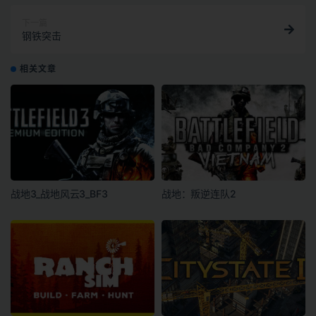
下一篇
钢铁突击
相关文章
战地3_战地风云3_BF3
战地：叛逆连队2