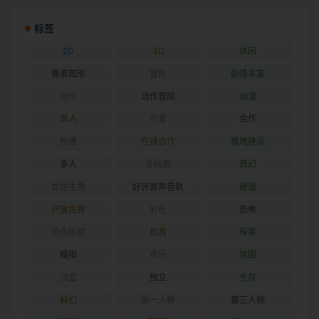
标签
2D
3D
休闲
像素图形
冒险
剧情丰富
动作
动作冒险
动漫
单人
可爱
合作
困难
在线合作
基地建设
多人
多结局
奇幻
女性主角
好评原声音轨
建造
开放世界
彩色
恐怖
抢先体验
拟真
探索
模拟
欢乐
氛围
沙盒
独立
生存
科幻
第一人称
第三人称