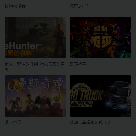
牧场模拟器
城市之星2
猎人：野性的呼唤_猎人荒野的召
荒野枪巫
唤
漫野奇谭
欧洲卡车模拟2_欧卡2