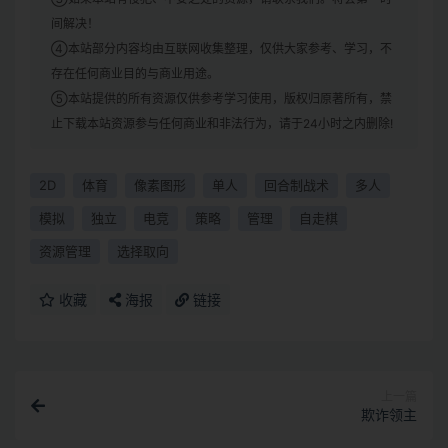
间解决！
④本站部分内容均由互联网收集整理，仅供大家参考、学习，不
存在任何商业目的与商业用途。
⑤本站提供的所有资源仅供参考学习使用，版权归原著所有，禁
止下载本站资源参与任何商业和非法行为，请于24小时之内删除!
2D
体育
像素图形
单人
回合制战术
多人
模拟
独立
电竞
策略
管理
自走棋
资源管理
选择取向
收藏
海报
链接
上一篇
欺诈领主