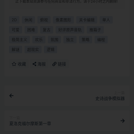
止下载本站资源参与任何商业和非法行为，请于24小时之内删除!
2D
休闲
俯视
像素图形
关卡编辑
单人
可爱
困难
复古
好评原声音轨
推箱子
极简主义
欢乐
氛围
独立
策略
编程
解谜
超现实
逻辑
收藏
海报
链接
上一篇
史诗战争模拟器
下一篇
夏洛克福尔摩斯第一章