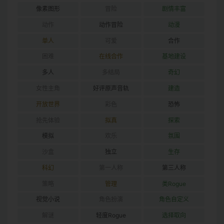
像素图形
冒险
剧情丰富
动作
动作冒险
动漫
单人
可爱
合作
困难
在线合作
基地建设
多人
多结局
奇幻
女性主角
好评原声音轨
建造
开放世界
彩色
恐怖
抢先体验
拟真
探索
模拟
欢乐
氛围
沙盒
独立
生存
科幻
第一人称
第三人称
策略
管理
类Rogue
视觉小说
角色扮演
角色自定义
解谜
轻度Rogue
选择取向