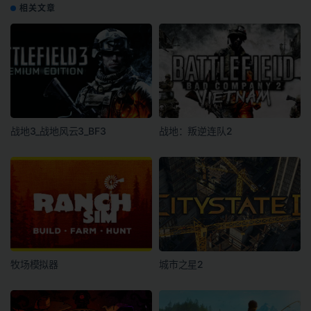
相关文章
战地3_战地风云3_BF3
战地：叛逆连队2
牧场模拟器
城市之星2