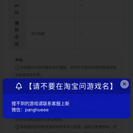
ec
–
–
tX
储
存
200MB
–
空
间
声明：
①本站部分内容转载自其它媒体，但并不代表本站赞同其观点和
对其真实性负责。
×
②若您需要商业运营或用于其他商业活动，请您购买正版授权并
【请不要在淘宝问游戏名】
合法使用。
③如果本站有侵犯、不妥之处的资源，请联系我们。将会第一时
搜不到的游戏请联系客服上新
间解决！
微信：panghueee
④本站部分内容均由互联网收集整理，仅供大家参考、学习，不
存在任何商业目的与商业用途。
⑤本站提供的所有资源仅供参考学习使用，版权归原著所有，禁