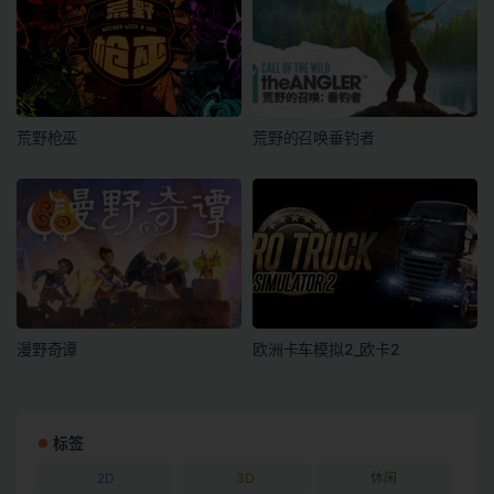
荒野枪巫
荒野的召唤垂钓者
漫野奇谭
欧洲卡车模拟2_欧卡2
标签
2D
3D
休闲