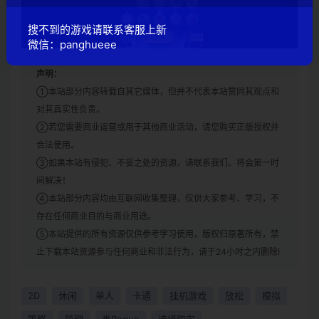
搜不到的游戏请联系客服上新
微信：panghueee
声明：
①本站部分内容转载自其它媒体，但并不代表本站赞同其观点和
对其真实性负责。
②若您需要商业运营或用于其他商业活动，请您购买正版授权并
合法使用。
③如果本站有侵犯、不妥之处的资源，请联系我们。将会第一时
间解决！
④本站部分内容均由互联网收集整理，仅供大家参考、学习，不
存在任何商业目的与商业用途。
⑤本站提供的所有资源仅供参考学习使用，版权归原著所有，禁
止下载本站资源参与任何商业和非法行为，请于24小时之内删除!
2D
休闲
单人
卡通
挂机游戏
放松
模拟
策略
管理
类Rogue
选择取向