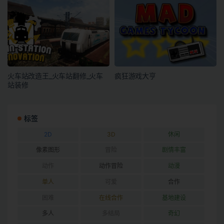
火车站改造王_火车站翻修_火车
疯狂游戏大亨
站装修
标签
2D
3D
休闲
像素图形
冒险
剧情丰富
动作
动作冒险
动漫
单人
可爱
合作
困难
在线合作
基地建设
多人
多结局
奇幻