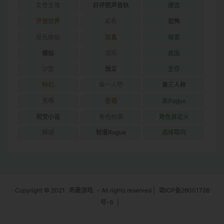
女性主角
好评原声音轨
建造
开放世界
彩色
恐怖
抢先体验
拟真
探索
模拟
欢乐
氛围
沙盒
独立
生存
科幻
第一人称
第三人称
策略
管理
类Rogue
视觉小说
角色扮演
角色自定义
解谜
轻度Rogue
选择取向
Copyright © 2021
奇趣游戏
- All rights reserved
|
赣ICP备26001726
号-6
|