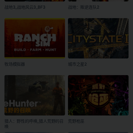
战地3_战地风云3_BF3
战地：叛逆连队2
牧场模拟器
城市之星2
猎人：野性的呼唤_猎人荒野的召
荒野枪巫
唤