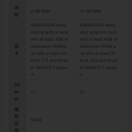
内
8 GB RAM
16 GB RAM
存
AMD/NVIDIA dedic
AMD/NVIDIA dedic
ated graphics card,
ated graphics card,
with at least 4GB of
with at least 4GB of
显
dedicated VRAM a
dedicated VRAM a
卡
nd with at least Dir
nd with at least Dir
ectX 11.0 and Shad
ectX 12.0 and Shad
er Model 5.1 suppo
er Model 6.0 suppo
rt
rt
Dir
ec
11
12
tX
储
存
50GB
–
空
间