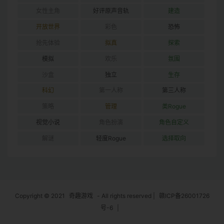
女性主角
好评原声音轨
建造
开放世界
彩色
恐怖
抢先体验
拟真
探索
模拟
欢乐
氛围
沙盒
独立
生存
科幻
第一人称
第三人称
策略
管理
类Rogue
视觉小说
角色扮演
角色自定义
解谜
轻度Rogue
选择取向
Copyright © 2021
奇趣游戏
- All rights reserved
|
赣ICP备26001726
号-6
|