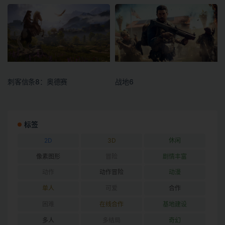
刺客信条8：奥德赛
战地6
标签
2D
3D
休闲
像素图形
冒险
剧情丰富
动作
动作冒险
动漫
单人
可爱
合作
困难
在线合作
基地建设
多人
多结局
奇幻