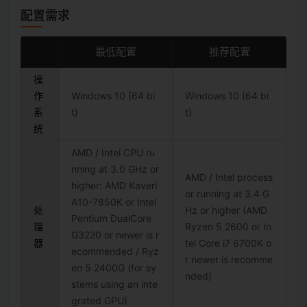
配置需求
最低配置
推荐配置
操
作
Windows 10 (64 bi
Windows 10 (64 bi
系
t)
t)
统
AMD / Intel CPU ru
nning at 3.0 GHz or
AMD / Intel process
higher: AMD Kaveri
or running at 3.4 G
A10-7850K or Intel
处
Hz or higher (AMD
Pentium DualCore
理
Ryzen 5 2600 or In
G3220 or newer is r
器
tel Core i7 6700K o
ecommended / Ryz
r newer is recomme
en 5 2400G (for sy
nded)
stems using an inte
grated GPU)