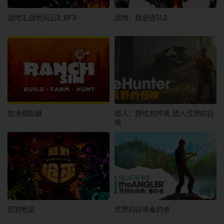
战地3_战地风云3_BF3
战地：叛逆连队2
牧场模拟器
猎人：野性的呼唤_猎人荒野的召
唤
荒野枪巫
荒野的召唤垂钓者