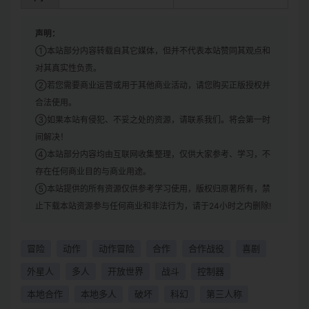
声明：
①本站部分内容转载自其它媒体，但并不代表本站赞同其观点和
对其真实性负责。
②若您需要商业运营或用于其他商业活动，请您购买正版授权并
合法使用。
③如果本站有侵犯、不妥之处的资源，请联系我们。将会第一时
间解决！
④本站部分内容均由互联网收集整理，仅供大家参考、学习，不
存在任何商业目的与商业用途。
⑤本站提供的所有资源仅供参考学习使用，版权归原著所有，禁
止下载本站资源参与任何商业和非法行为，请于24小时之内删除!
冒险
动作
动作冒险
合作
合作战役
喜剧
外星人
多人
开放世界
战斗
控制器
本地合作
本地多人
破坏
科幻
第三人称