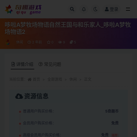
登录
全部
哆啦A梦牧场物语自然王国与和乐家人_哆啦A梦牧
场物语2
休闲
2 年前
0
9
5
详情介绍
常见问题
当前位置：
首页
全部游戏
休闲
正文
资源信息
普通用户购买价格：
5奇趣币
会员用户购买价格：
免费
高级会员用户购买价格：
免费
推荐