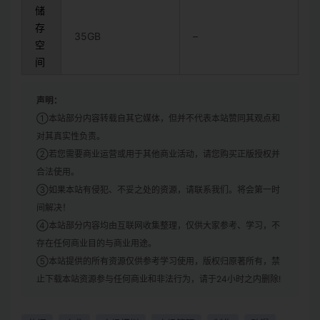
储
存
35GB
–
空
间
声明：
①本站部分内容转载自其它媒体，但并不代表本站赞同其观点和
对其真实性负责。
②若您需要商业运营或用于其他商业活动，请您购买正版授权并
合法使用。
③如果本站有侵犯、不妥之处的资源，请联系我们。将会第一时
间解决！
④本站部分内容均由互联网收集整理，仅供大家参考、学习，不
存在任何商业目的与商业用途。
⑤本站提供的所有资源仅供参考学习使用，版权归原著所有，禁
止下载本站资源参与任何商业和非法行为，请于24小时之内删除!