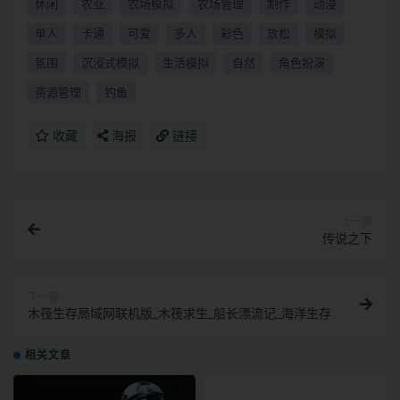
休闲
农业
农场模拟
农场管理
制作
动漫
单人
卡通
可爱
多人
彩色
放松
模拟
氛围
沉浸式模拟
生活模拟
自然
角色扮演
资源管理
钓鱼
收藏
海报
链接
上一篇
传说之下
下一篇
木筏生存局域网联机版_木筏求生_船长漂流记_海洋生存
相关文章