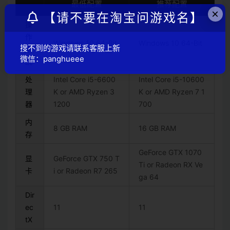
最低配置
推荐配置
×
【请不要在淘宝问游戏名】
操
作
Windows 10 64-Bit
Windows 10 64-Bit
搜不到的游戏请联系客服上新
系
微信：panghueee
统
处
Intel Core i5-6600
Intel Core i5-10600
理
K or AMD Ryzen 3
K or AMD Ryzen 7 1
器
1200
700
内
8 GB RAM
16 GB RAM
存
GeForce GTX 1070
显
GeForce GTX 750 T
Ti or Radeon RX Ve
卡
i or Radeon R7 265
ga 64
Dir
ec
11
11
tX