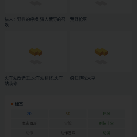
猎人：野性的呼唤_猎人荒野的召
荒野枪巫
唤
火车站改造王_火车站翻修_火车
疯狂游戏大亨
站装修
标签
2D
3D
休闲
像素图形
冒险
剧情丰富
动作
动作冒险
动漫