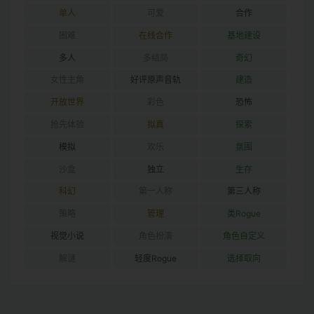
单人
可爱
合作
困难
在线合作
基地建设
多人
多结局
奇幻
女性主角
好评原声音轨
建造
开放世界
彩色
恐怖
抢先体验
拟真
探索
模拟
欢乐
氛围
沙盒
独立
生存
科幻
第一人称
第三人称
策略
管理
类Rogue
视觉小说
角色扮演
角色自定义
解谜
轻度Rogue
选择取向