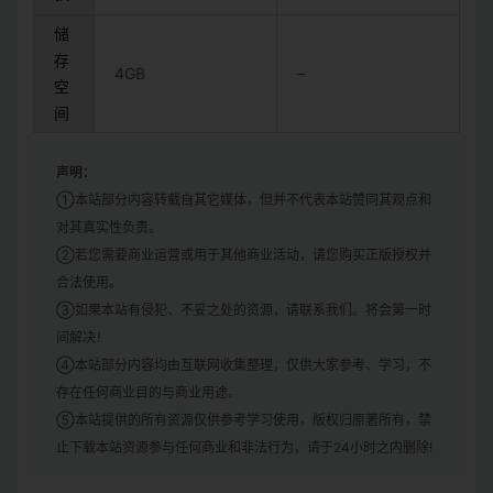
储
存
4GB
–
空
间
声明：
①本站部分内容转载自其它媒体，但并不代表本站赞同其观点和
对其真实性负责。
②若您需要商业运营或用于其他商业活动，请您购买正版授权并
合法使用。
③如果本站有侵犯、不妥之处的资源，请联系我们。将会第一时
间解决！
④本站部分内容均由互联网收集整理，仅供大家参考、学习，不
存在任何商业目的与商业用途。
⑤本站提供的所有资源仅供参考学习使用，版权归原著所有，禁
止下载本站资源参与任何商业和非法行为，请于24小时之内删除!