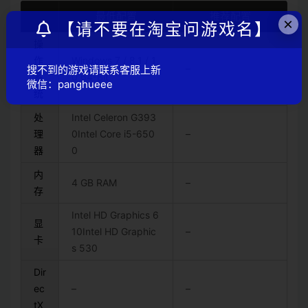
最低配置
推荐配置
×
【请不要在淘宝问游戏名】
操
作
Windows 7 / 8.1 / 1
–
搜不到的游戏请联系客服上新
系
0 64-Bit
微信：panghueee
统
处
Intel Celeron G393
理
0Intel Core i5-650
–
器
0
内
4 GB RAM
–
存
Intel HD Graphics 6
显
10Intel HD Graphic
–
卡
s 530
Dir
ec
–
–
tX