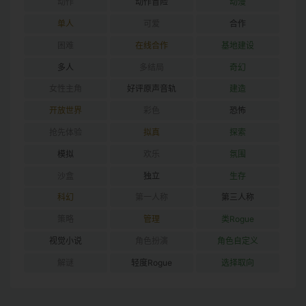
动作
动作冒险
动漫
单人
可爱
合作
困难
在线合作
基地建设
多人
多结局
奇幻
女性主角
好评原声音轨
建造
开放世界
彩色
恐怖
抢先体验
拟真
探索
模拟
欢乐
氛围
沙盒
独立
生存
科幻
第一人称
第三人称
策略
管理
类Rogue
视觉小说
角色扮演
角色自定义
解谜
轻度Rogue
选择取向