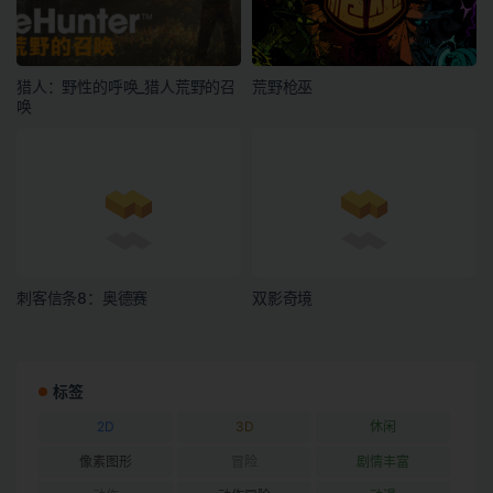
猎人：野性的呼唤_猎人荒野的召
荒野枪巫
唤
刺客信条8：奥德赛
双影奇境
标签
2D
3D
休闲
像素图形
冒险
剧情丰富