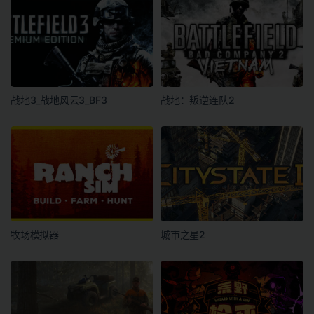
战地3_战地风云3_BF3
战地：叛逆连队2
牧场模拟器
城市之星2