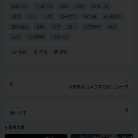
LGBTQ+
互动小说
休闲
冒险
剧情丰富
动漫
单人
可爱
基于文字
多结局
心理恐怖
恋爱模拟
悬疑
惊悚
成人
文字游戏
模拟
爱情
色情内容
视觉小说
收藏
海报
链接
上一篇
传承勇者成名录不穿胖次的世界
下一篇
传说之下
相关文章