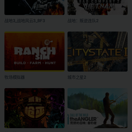
战地3_战地风云3_BF3
战地：叛逆连队2
牧场模拟器
城市之星2