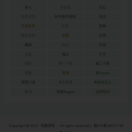
多人
多结局
奇幻
女性主角
好评原声音轨
建造
开放世界
彩色
恐怖
抢先体验
拟真
探索
模拟
欢乐
氛围
沙盒
独立
生存
科幻
第一人称
第三人称
策略
管理
类Rogue
视觉小说
角色扮演
角色自定义
解谜
轻度Rogue
选择取向
Copyright © 2021
奇趣游戏
- All rights reserved
|
赣ICP备26001726