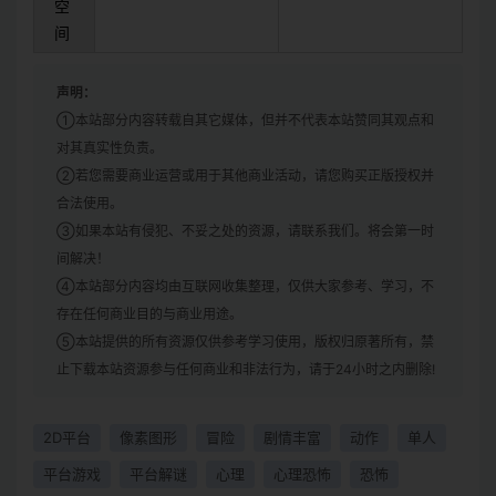
空
间
声明：
①本站部分内容转载自其它媒体，但并不代表本站赞同其观点和
对其真实性负责。
②若您需要商业运营或用于其他商业活动，请您购买正版授权并
合法使用。
③如果本站有侵犯、不妥之处的资源，请联系我们。将会第一时
间解决！
④本站部分内容均由互联网收集整理，仅供大家参考、学习，不
存在任何商业目的与商业用途。
⑤本站提供的所有资源仅供参考学习使用，版权归原著所有，禁
止下载本站资源参与任何商业和非法行为，请于24小时之内删除!
2D平台
像素图形
冒险
剧情丰富
动作
单人
平台游戏
平台解谜
心理
心理恐怖
恐怖