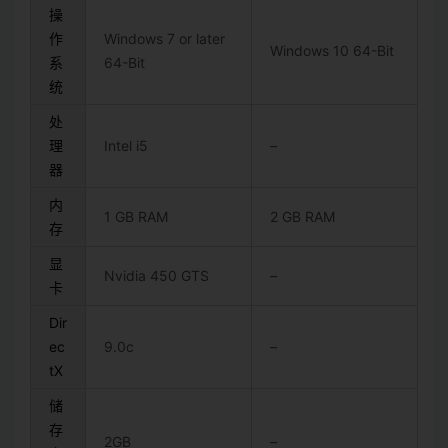
操
作
Windows 7 or later
Windows 10 64-Bit
系
64-Bit
统
处
理
Intel i5
–
器
内
1 GB RAM
2 GB RAM
存
显
Nvidia 450 GTS
–
卡
Dir
ec
9.0c
–
tX
储
存
2GB
–