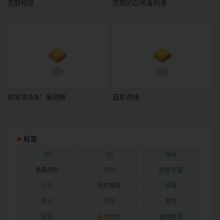
荒野枪巫
荒野的召唤垂钓者
刺客信条8：奥德赛
双影奇境
标签
2D
3D
休闲
像素图形
冒险
剧情丰富
动作
动作冒险
动漫
单人
可爱
合作
困难
在线合作
基地建设