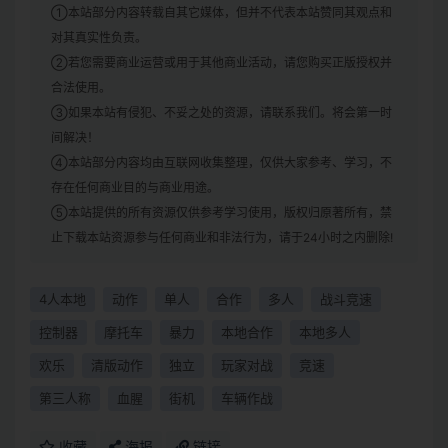
①本站部分内容转载自其它媒体，但并不代表本站赞同其观点和
对其真实性负责。
②若您需要商业运营或用于其他商业活动，请您购买正版授权并
合法使用。
③如果本站有侵犯、不妥之处的资源，请联系我们。将会第一时
间解决！
④本站部分内容均由互联网收集整理，仅供大家参考、学习，不
存在任何商业目的与商业用途。
⑤本站提供的所有资源仅供参考学习使用，版权归原著所有，禁
止下载本站资源参与任何商业和非法行为，请于24小时之内删除!
4人本地
动作
单人
合作
多人
战斗竞速
控制器
摩托车
暴力
本地合作
本地多人
欢乐
清版动作
独立
玩家对战
竞速
第三人称
血腥
街机
车辆作战
收藏
海报
链接