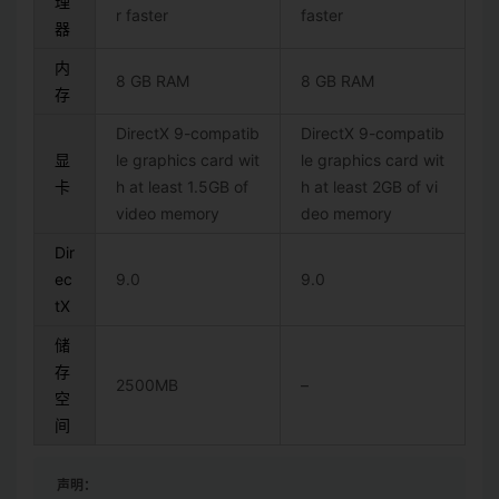
理
r faster
faster
器
内
8 GB RAM
8 GB RAM
存
DirectX 9-compatib
DirectX 9-compatib
显
le graphics card wit
le graphics card wit
卡
h at least 1.5GB of
h at least 2GB of vi
video memory
deo memory
Dir
ec
9.0
9.0
tX
储
存
2500MB
–
空
间
声明：