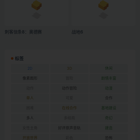
刺客信条8：奥德赛
战地6
标签
2D
3D
休闲
像素图形
冒险
剧情丰富
动作
动作冒险
动漫
单人
可爱
合作
困难
在线合作
基地建设
多人
多结局
奇幻
女性主角
好评原声音轨
建造
开放世界
彩色
恐怖