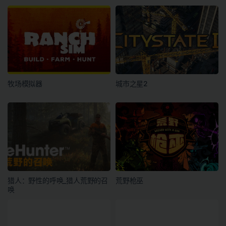
牧场模拟器
城市之星2
猎人：野性的呼唤_猎人荒野的召
荒野枪巫
唤