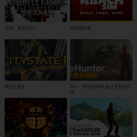
战地：叛逆连队2
牧场模拟器
城市之星2
猎人：野性的呼唤_猎人荒野的召
唤