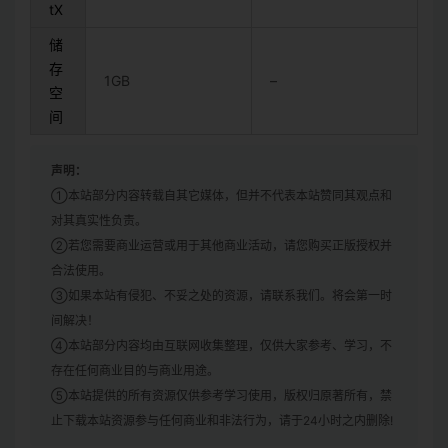
tX
储
存
1GB
–
空
间
声明：
①本站部分内容转载自其它媒体，但并不代表本站赞同其观点和
对其真实性负责。
②若您需要商业运营或用于其他商业活动，请您购买正版授权并
合法使用。
③如果本站有侵犯、不妥之处的资源，请联系我们。将会第一时
间解决！
④本站部分内容均由互联网收集整理，仅供大家参考、学习，不
存在任何商业目的与商业用途。
⑤本站提供的所有资源仅供参考学习使用，版权归原著所有，禁
止下载本站资源参与任何商业和非法行为，请于24小时之内删除!