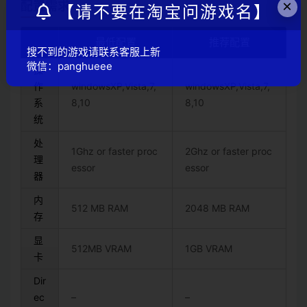
×
配置需求
【请不要在淘宝问游戏名】
最低配置
推荐配置
搜不到的游戏请联系客服上新
微信：panghueee
操
作
windowsXP,Vista,7,
windowsXP,Vista,7,
系
8,10
8,10
统
处
1Ghz or faster proc
2Ghz or faster proc
理
essor
essor
器
内
512 MB RAM
2048 MB RAM
存
显
512MB VRAM
1GB VRAM
卡
Dir
ec
–
–