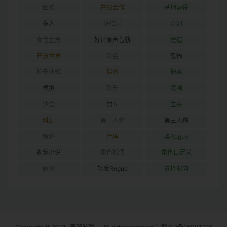
困难
在线合作
基地建设
多人
多结局
奇幻
女性主角
好评原声音轨
建造
开放世界
彩色
恐怖
抢先体验
拟真
探索
模拟
欢乐
氛围
沙盒
独立
生存
科幻
第一人称
第三人称
策略
管理
类Rogue
视觉小说
角色扮演
角色自定义
解谜
轻度Rogue
选择取向