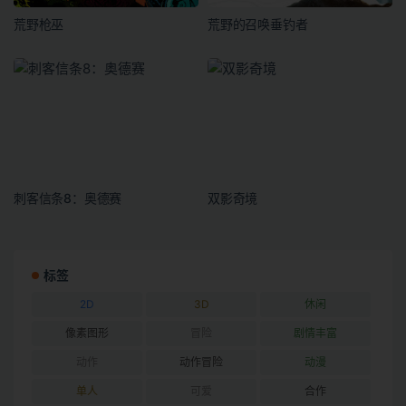
荒野枪巫
荒野的召唤垂钓者
刺客信条8：奥德赛
双影奇境
标签
2D
3D
休闲
像素图形
冒险
剧情丰富
动作
动作冒险
动漫
单人
可爱
合作