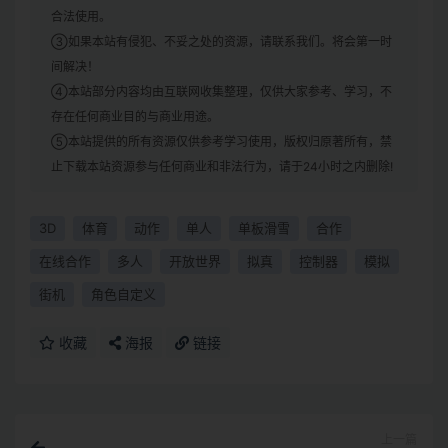
合法使用。
③如果本站有侵犯、不妥之处的资源，请联系我们。将会第一时
间解决！
④本站部分内容均由互联网收集整理，仅供大家参考、学习，不
存在任何商业目的与商业用途。
⑤本站提供的所有资源仅供参考学习使用，版权归原著所有，禁
止下载本站资源参与任何商业和非法行为，请于24小时之内删除!
3D
体育
动作
单人
单板滑雪
合作
在线合作
多人
开放世界
拟真
控制器
模拟
街机
角色自定义
收藏
海报
链接
上一篇