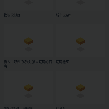
牧场模拟器
城市之星2
猎人：野性的呼唤_猎人荒野的召
荒野枪巫
唤
刺客信条8：奥德赛
战地6