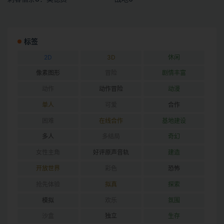
标签
2D
3D
休闲
像素图形
冒险
剧情丰富
动作
动作冒险
动漫
单人
可爱
合作
困难
在线合作
基地建设
多人
多结局
奇幻
女性主角
好评原声音轨
建造
开放世界
彩色
恐怖
抢先体验
拟真
探索
模拟
欢乐
氛围
沙盒
独立
生存