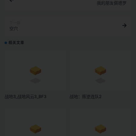
我的朋友佩德罗
下一篇
空穴
相关文章
战地3_战地风云3_BF3
战地：叛逆连队2