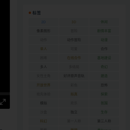
标签
2D
3D
休闲
像素图形
冒险
剧情丰富
动作
动作冒险
动漫
单人
可爱
合作
困难
在线合作
基地建设
多人
多结局
奇幻
女性主角
好评原声音轨
建造
开放世界
彩色
恐怖
抢先体验
拟真
探索
模拟
欢乐
氛围
沙盒
独立
生存
科幻
第一人称
第三人称