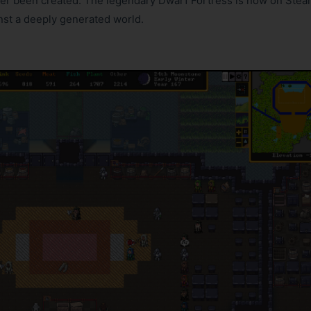
 ever been created. The legendary Dwarf Fortress is now on Stea
inst a deeply generated world.