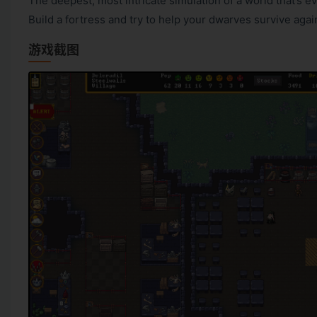
The deepest, most intricate simulation of a world that’s
Build a fortress and try to help your dwarves survive aga
游戏截图