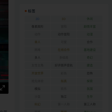
标签
2D
3D
休闲
像素图形
冒险
剧情丰富
动作
动作冒险
动漫
单人
可爱
合作
困难
在线合作
基地建设
多人
多结局
奇幻
女性主角
好评原声音轨
建造
开放世界
彩色
恐怖
抢先体验
拟真
探索
模拟
欢乐
氛围
沙盒
独立
生存
科幻
第一人称
第三人称