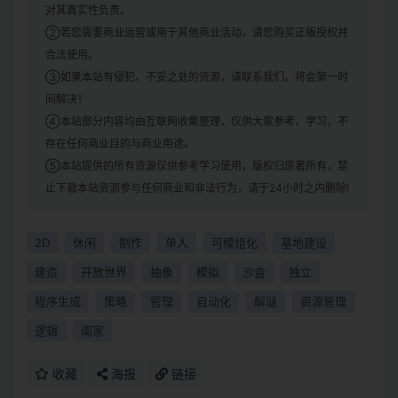
对其真实性负责。
②若您需要商业运营或用于其他商业活动，请您购买正版授权并
合法使用。
③如果本站有侵犯、不妥之处的资源，请联系我们。将会第一时
间解决！
④本站部分内容均由互联网收集整理，仅供大家参考、学习，不
存在任何商业目的与商业用途。
⑤本站提供的所有资源仅供参考学习使用，版权归原著所有，禁
止下载本站资源参与任何商业和非法行为，请于24小时之内删除!
2D
休闲
制作
单人
可模组化
基地建设
建造
开放世界
抽象
模拟
沙盒
独立
程序生成
策略
管理
自动化
解谜
资源管理
逻辑
阖家
收藏
海报
链接