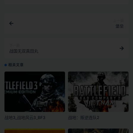
上一篇
堡垒
下一篇
战国无双真田丸
相关文章
战地3_战地风云3_BF3
战地：叛逆连队2