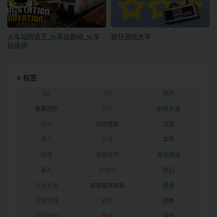
火车站改造王_火车站翻修_火车
疯狂游戏大亨
站装修
标签
2D
3D
休闲
像素图形
冒险
剧情丰富
动作
动作冒险
动漫
单人
可爱
合作
困难
在线合作
基地建设
多人
多结局
奇幻
女性主角
好评原声音轨
建造
开放世界
彩色
恐怖
抢先体验
拟真
探索