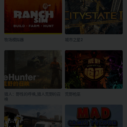
牧场模拟器
城市之星2
猎人：野性的呼唤_猎人荒野的召
荒野枪巫
唤