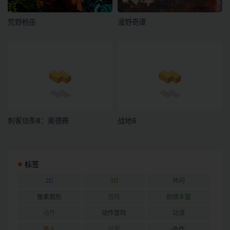
荒野枪巫
漫野奇谭
刺客信条8：奥德赛
战地6
标签
2D
3D
休闲
像素图形
冒险
剧情丰富
动作
动作冒险
动漫
单人
可爱
合作