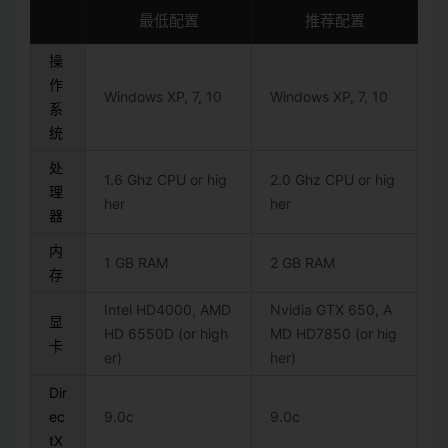
最低配置
推荐配置
操
作
Windows XP, 7, 10
Windows XP, 7, 10
系
统
处
1.6 Ghz CPU or hig
2.0 Ghz CPU or hig
理
her
her
器
内
1 GB RAM
2 GB RAM
存
Intel HD4000, AMD
Nvidia GTX 650, A
显
HD 6550D (or high
MD HD7850 (or hig
卡
er)
her)
Dir
ec
9.0c
9.0c
tX