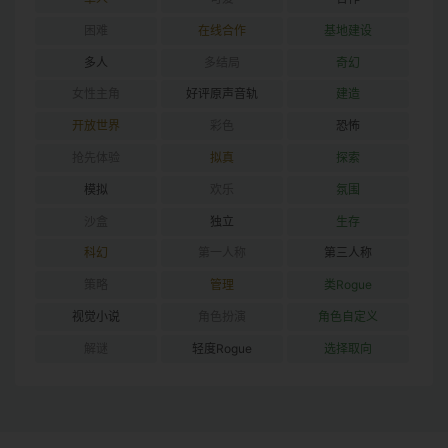
困难
在线合作
基地建设
多人
多结局
奇幻
女性主角
好评原声音轨
建造
开放世界
彩色
恐怖
抢先体验
拟真
探索
模拟
欢乐
氛围
沙盒
独立
生存
科幻
第一人称
第三人称
策略
管理
类Rogue
视觉小说
角色扮演
角色自定义
解谜
轻度Rogue
选择取向