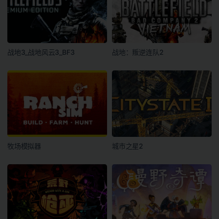
战地3_战地风云3_BF3
战地：叛逆连队2
牧场模拟器
城市之星2