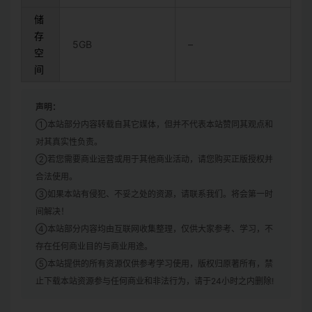
储
存
5GB
–
空
间
声明：
①本站部分内容转载自其它媒体，但并不代表本站赞同其观点和
对其真实性负责。
②若您需要商业运营或用于其他商业活动，请您购买正版授权并
合法使用。
③如果本站有侵犯、不妥之处的资源，请联系我们。将会第一时
间解决！
④本站部分内容均由互联网收集整理，仅供大家参考、学习，不
存在任何商业目的与商业用途。
⑤本站提供的所有资源仅供参考学习使用，版权归原著所有，禁
止下载本站资源参与任何商业和非法行为，请于24小时之内删除!