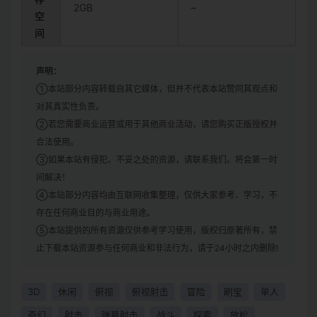
2GB
–
空
间
声明：
①本站部分内容转载自其它媒体，但并不代表本站赞同其观点和
对其真实性负责。
②若您需要商业运营或用于其他商业活动，请您购买正版授权并
合法使用。
③如果本站有侵犯、不妥之处的资源，请联系我们。将会第一时
间解决！
④本站部分内容均由互联网收集整理，仅供大家参考、学习，不
存在任何商业目的与商业用途。
⑤本站提供的所有资源仅供参考学习使用，版权归原著所有，禁
止下载本站资源参与任何商业和非法行为，请于24小时之内删除!
3D
休闲
俯视
俯视射击
冒险
刷宝
单人
奇幻
射击
弹幕射击
战斗
探索
放松