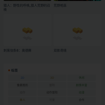
猎人：野性的呼唤_猎人荒野的召
荒野枪巫
唤
刺客信条8：奥德赛
双影奇境
标签
2D
3D
休闲
像素图形
冒险
剧情丰富
动作
动作冒险
动漫
单人
可爱
合作