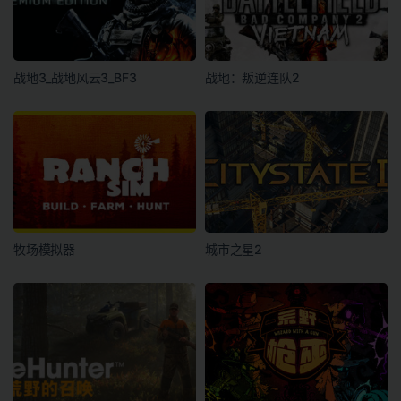
战地3_战地风云3_BF3
战地：叛逆连队2
牧场模拟器
城市之星2