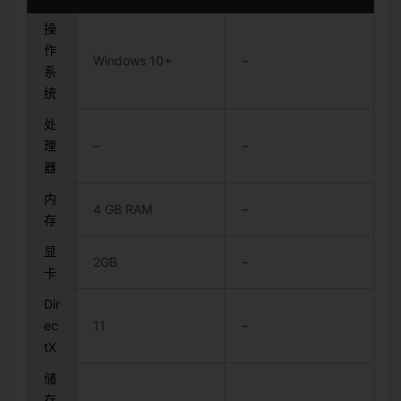
操
作
Windows 10+
–
系
统
处
理
–
–
器
内
4 GB RAM
–
存
显
2GB
–
卡
Dir
ec
11
–
tX
储
存