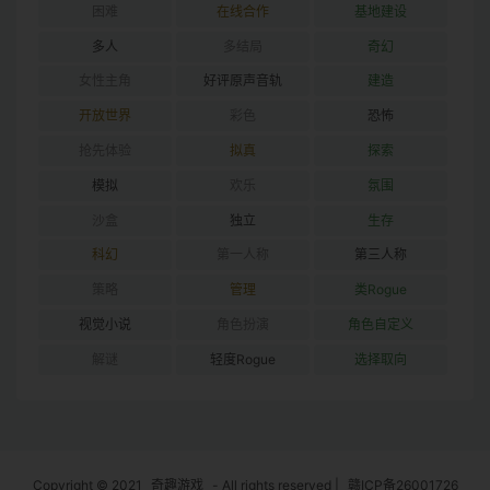
困难
在线合作
基地建设
多人
多结局
奇幻
女性主角
好评原声音轨
建造
开放世界
彩色
恐怖
抢先体验
拟真
探索
模拟
欢乐
氛围
沙盒
独立
生存
科幻
第一人称
第三人称
策略
管理
类Rogue
视觉小说
角色扮演
角色自定义
解谜
轻度Rogue
选择取向
Copyright © 2021
奇趣游戏
- All rights reserved
|
赣ICP备26001726