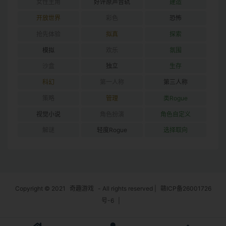
女性主角
好评原声音轨
建造
开放世界
彩色
恐怖
抢先体验
拟真
探索
模拟
欢乐
氛围
沙盒
独立
生存
科幻
第一人称
第三人称
策略
管理
类Rogue
视觉小说
角色扮演
角色自定义
解谜
轻度Rogue
选择取向
Copyright © 2021
奇趣游戏
- All rights reserved
|
赣ICP备26001726
号-6
|