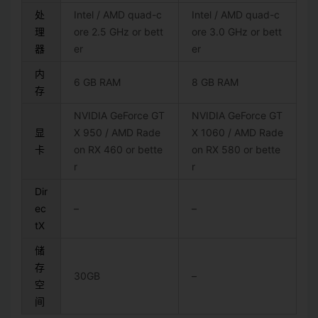
处
Intel / AMD quad-c
Intel / AMD quad-c
理
ore 2.5 GHz or bett
ore 3.0 GHz or bett
器
er
er
内
6 GB RAM
8 GB RAM
存
NVIDIA GeForce GT
NVIDIA GeForce GT
显
X 950 / AMD Rade
X 1060 / AMD Rade
卡
on RX 460 or bette
on RX 580 or bette
r
r
Dir
ec
–
–
tX
储
存
30GB
–
空
间