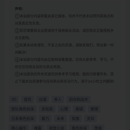
声明：
①本站部分内容转载自其它媒体，但并不代表本站赞同其观点和
对其真实性负责。
②若您需要商业运营或用于其他商业活动，请您购买正版授权并
合法使用。
③如果本站有侵犯、不妥之处的资源，请联系我们。将会第一时
间解决！
④本站部分内容均由互联网收集整理，仅供大家参考、学习，不
存在任何商业目的与商业用途。
⑤本站提供的所有资源仅供参考学习使用，版权归原著所有，禁
止下载本站资源参与任何商业和非法行为，请于24小时之内删除!
3D
冒险
动漫
单人
回合制战术
团队角色扮演
多结局
心理
悬疑
推理
日系角色扮演
暴力
未来
氛围
灵异
精心编写
裸露
视觉小说
角色扮演
黑暗