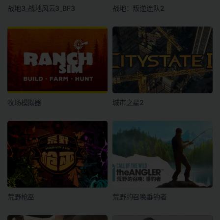
战地3_战地风云3_BF3
战地：叛逆连队2
牧场模拟器
城市之星2
荒野枪巫
荒野的召唤垂钓者