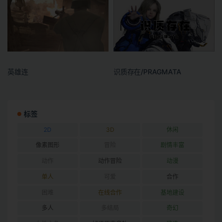
英雄连
识质存在/PRAGMATA
标签
2D
3D
休闲
像素图形
冒险
剧情丰富
动作
动作冒险
动漫
单人
可爱
合作
困难
在线合作
基地建设
多人
多结局
奇幻