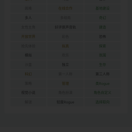
困难
在线合作
基地建设
多人
多结局
奇幻
女性主角
好评原声音轨
建造
开放世界
彩色
恐怖
抢先体验
拟真
探索
模拟
欢乐
氛围
沙盒
独立
生存
科幻
第一人称
第三人称
策略
管理
类Rogue
视觉小说
角色扮演
角色自定义
解谜
轻度Rogue
选择取向