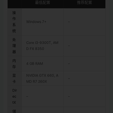
最低配置
推荐配置
操
作
Windows 7+
–
系
统
处
Core i3-9300T, AM
理
–
D FX 8350
器
内
4 GB RAM
–
存
显
NVIDIA GTX 660, A
–
卡
MD R7 260X
Dir
ec
–
–
tX
储