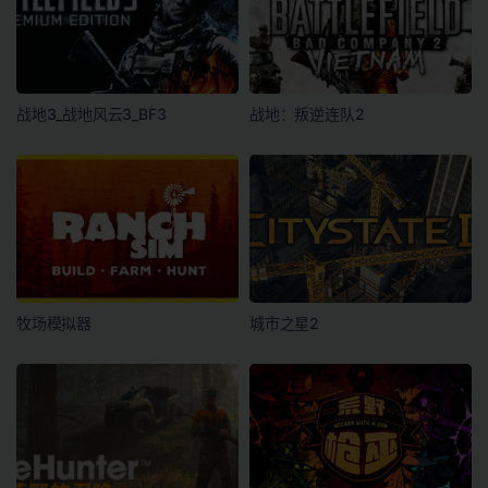
战地3_战地风云3_BF3
战地：叛逆连队2
牧场模拟器
城市之星2