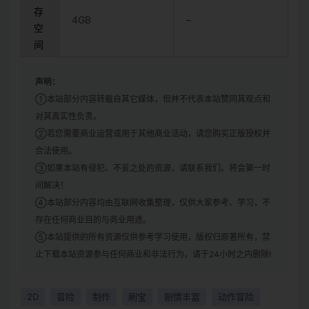
存
4GB
–
空
间
声明：
①本站部分内容转载自其它媒体，但并不代表本站赞同其观点和
对其真实性负责。
②若您需要商业运营或用于其他商业活动，请您购买正版授权并
合法使用。
③如果本站有侵犯、不妥之处的资源，请联系我们。将会第一时
间解决！
④本站部分内容均由互联网收集整理，仅供大家参考、学习，不
存在任何商业目的与商业用途。
⑤本站提供的所有资源仅供参考学习使用，版权归原著所有，禁
止下载本站资源参与任何商业和非法行为，请于24小时之内删除!
2D
冒险
制作
刷宝
剧情丰富
动作冒险