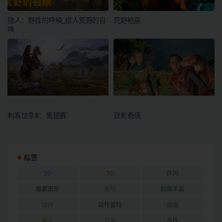
猎人：野性的呼唤_猎人荒野的召
荒野枪巫
唤
刺客信条8：奥德赛
双影奇境
标签
2D
3D
休闲
像素图形
冒险
剧情丰富
动作
动作冒险
动漫
单人
可爱
合作